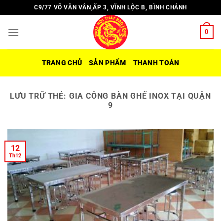
Chuyển
C9/77 VÕ VĂN VÂN,ẤP 3, VĨNH LỘC B, BÌNH CHÁNH
đến
nội
0
dung
TRANG CHỦ
SẢN PHẨM
THANH TOÁN
LƯU TRỮ THẺ:
GIA CÔNG BÀN GHẾ INOX TẠI QUẬN
9
12
Th12