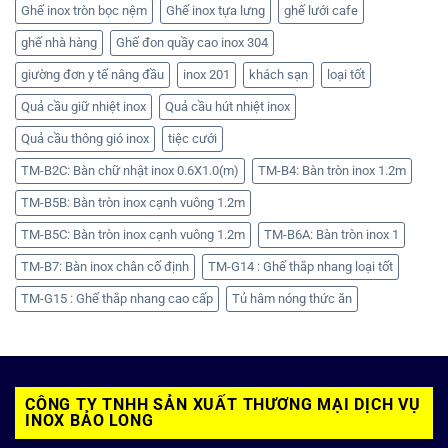
Ghế inox tròn bọc nệm
Ghế inox tựa lưng
ghế lưới cafe
ghế nhà hàng
Ghế đon quầy cao inox 304
giường đơn y tế nâng đầu
inox 201
khách sạn
loại tốt
Quả cầu giữ nhiệt inox
Quả cầu hút nhiệt inox
Quả cầu thông gió inox
tiệc cưới
TM-B2C: Bàn chữ nhật inox 0.6X1.0(m)
TM-B4: Bàn tròn inox 1.2m
TM-B5B: Bàn tròn inox cạnh vuông 1.2m
TM-B5C: Bàn tròn inox cạnh vuông 1.2m
TM-B6A: Bàn tròn inox 1
TM-B7: Bàn inox chân cố định
TM-G14 : Ghế thắp nhang loại tốt
TM-G15 : Ghế thắp nhang cao cấp
Tủ hâm nóng thức ăn
CÔNG TY TNHH SẢN XUẤT THƯƠNG MẠI DỊCH VỤ
INOX BẢO LONG