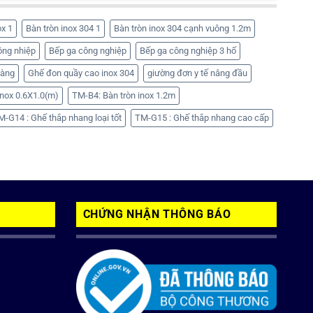
ox 1
Bàn tròn inox 304 1
Bàn tròn inox 304 cạnh vuông 1.2m
ông nhiệp
Bếp ga công nghiệp
Bếp ga công nghiệp 3 hố
hàng
Ghế đon quầy cao inox 304
giường đơn y tế nâng đầu
nox 0.6X1.0(m)
TM-B4: Bàn tròn inox 1.2m
M-G14 : Ghế thắp nhang loại tốt
TM-G15 : Ghế thắp nhang cao cấp
CHỨNG NHẬN THÔNG BÁO