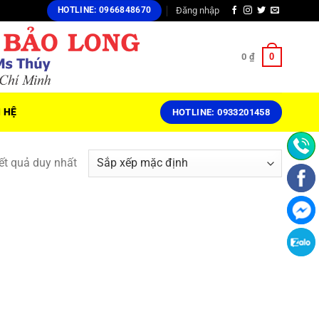
Đăng nhập
HOTLINE: 0966848670
0
0
₫
N HỆ
HOTLINE: 0933201458
kết quả duy nhất