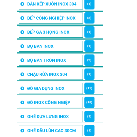
BÀN XẾP XUÔN INOX 304
(1)
BẾP CÔNG NGHIỆP INOX
(8)
BẾP GA 3 HỌNG INOX
(1)
BỘ BÀN INOX
(1)
BỘ BÀN TRÒN INOX
(2)
CHẬU RỬA INOX 304
(1)
ĐỒ GIA DỤNG INOX
(11)
ĐỒ INOX CÔNG NGIỆP
(18)
GHẾ DỰA LƯNG INOX
(3)
GHẾ ĐẨU LÙN CAO 30CM
(1)