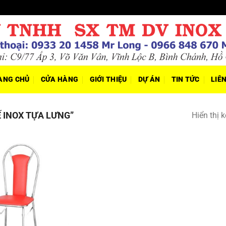
ANG CHỦ
CỬA HÀNG
GIỚI THIỆU
DỰ ÁN
TIN TỨC
LIÊ
 INOX TỰA LƯNG”
Hiển thị 