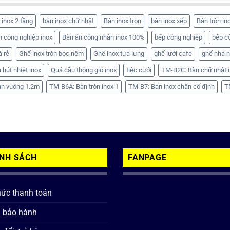
 inox 2 tầng
bàn inox chữ nhật
Bàn inox tròn
bàn inox xếp
Bàn tròn in
n công nghiệp inox
Bàn ăn công nhân inox 100%
bếp công nghiệp
bếp c
á rẻ
Ghế inox tròn bọc nệm
Ghế inox tựa lưng
ghế lưới cafe
ghế nhà 
 hút nhiệt inox
Quả cầu thông gió inox
tiệc cưới
TM-B2C: Bàn chữ nhật i
nh vuông 1.2m
TM-B6A: Bàn tròn inox 1
TM-B7: Bàn inox chân cố định
T
ÍNH SÁCH
FANPAGE
hức thanh toán
h bảo hành