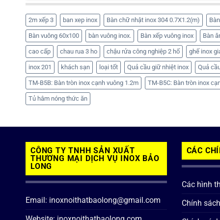
2m xếp 3
ban xep inox
Bàn chữ nhật inox 304 0.7X1.2(m)
Bàn
Bàn vuông 60x100
bàn vuông inox.
Bàn xếp vuông inox
Bàn ă
cao cấp
chau rua 3 ho
chậu rửa công nghiệp 2 hố
ghế inox gi
inox 201
khách sạn
loại tốt
Quả cầu giữ nhiệt inox
Quả cầu
TM-B5B: Bàn tròn inox cạnh vuông 1.2m
TM-B5C: Bàn tròn inox cạ
Tủ hâm nóng thức ăn
CÔNG TY TNHH SẢN XUẤT
CÁC CH
THƯƠNG MẠI DỊCH VỤ INOX BẢO
LONG
Các hình t
Email: inoxnoithatbaolong@gmail.com
Chính sác
Website: inoxnoithatbaolong.com