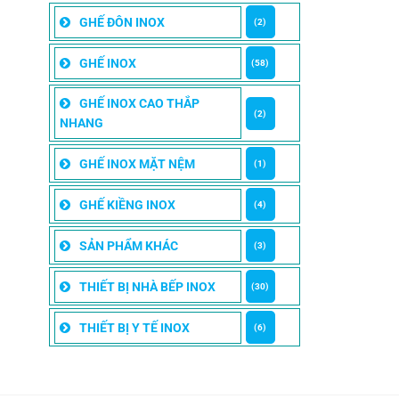
GHẾ ĐÔN INOX
(2)
GHẾ INOX
(58)
GHẾ INOX CAO THẮP
(2)
NHANG
GHẾ INOX MẶT NỆM
(1)
GHẾ KIỀNG INOX
(4)
SẢN PHẨM KHÁC
(3)
THIẾT BỊ NHÀ BẾP INOX
(30)
THIẾT BỊ Y TẾ INOX
(6)