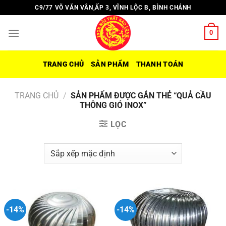
Chuyển
C9/77 VÕ VĂN VÂN,ẤP 3, VĨNH LỘC B, BÌNH CHÁNH
đến
nội
0
dung
TRANG CHỦ
SẢN PHẨM
THANH TOÁN
TRANG CHỦ
/
SẢN PHẨM ĐƯỢC GẮN THẺ “QUẢ CẦU
THÔNG GIÓ INOX”
LỌC
-14%
-14%