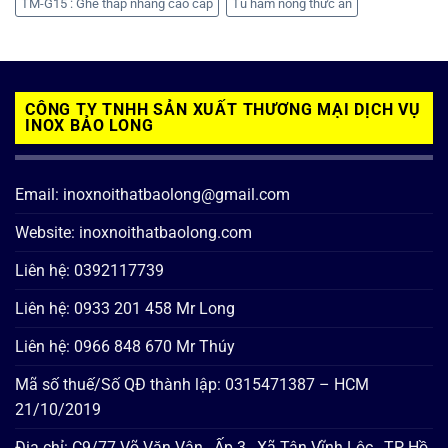
TM-G15 : Ghế thắp nhang cao cấp
Tủ hâm nóng thức ăn
CÔNG TY TNHH SẢN XUẤT THƯƠNG MẠI DỊCH VỤ
INOX BẢO LONG
Email: inoxnoithatbaolong@gmail.com
Website: inoxnoithatbaolong.com
Liên hệ: 0392117739
Liên hệ: 0933 201 458 Mr Long
Liên hệ: 0966 848 670 Mr Thúy
Mã số thuế/Số QĐ thành lập: 0315471387 – HCM
21/10/2019
Địa chỉ: C9/77 Võ Văn Vân , Ấp 3 , Xã Tân Vĩnh Lộc , TP Hồ