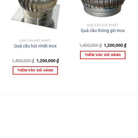
QUẢ CẦU HÚT NHIỆT
Quả cầu thông gió inox
QUẢ CẦU HÚT NHIỆT
Giá
Giá
1,400,000
₫
1,200,000
₫
Quả cầu hút nhiệt inox
gốc
hiện
là:
tại
THÊM VÀO GIỎ HÀNG
1,400,000 ₫.
là:
Giá
Giá
1,400,000
₫
1,200,000
₫
1,200,
gốc
hiện
là:
tại
THÊM VÀO GIỎ HÀNG
1,400,000 ₫.
là:
1,200,000 ₫.