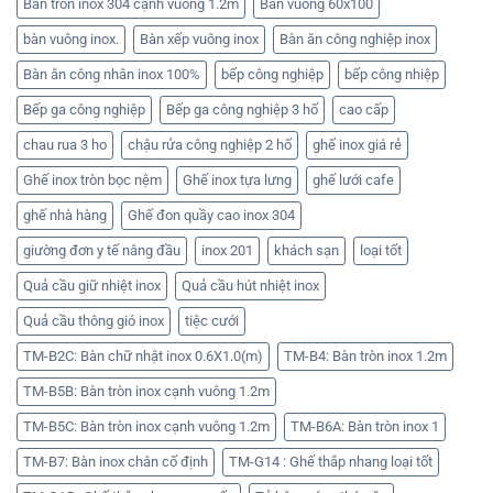
Bàn tròn inox 304 cạnh vuông 1.2m
Bàn vuông 60x100
bàn vuông inox.
Bàn xếp vuông inox
Bàn ăn công nghiệp inox
Bàn ăn công nhân inox 100%
bếp công nghiệp
bếp công nhiệp
Bếp ga công nghiệp
Bếp ga công nghiệp 3 hố
cao cấp
chau rua 3 ho
chậu rửa công nghiệp 2 hố
ghế inox giá rẻ
Ghế inox tròn bọc nệm
Ghế inox tựa lưng
ghế lưới cafe
ghế nhà hàng
Ghế đon quầy cao inox 304
giường đơn y tế nâng đầu
inox 201
khách sạn
loại tốt
Quả cầu giữ nhiệt inox
Quả cầu hút nhiệt inox
Quả cầu thông gió inox
tiệc cưới
TM-B2C: Bàn chữ nhật inox 0.6X1.0(m)
TM-B4: Bàn tròn inox 1.2m
TM-B5B: Bàn tròn inox cạnh vuông 1.2m
TM-B5C: Bàn tròn inox cạnh vuông 1.2m
TM-B6A: Bàn tròn inox 1
TM-B7: Bàn inox chân cố định
TM-G14 : Ghế thắp nhang loại tốt