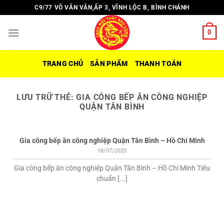
Chuyển
C9/77 VÕ VĂN VÂN,ẤP 3, VĨNH LỘC B, BÌNH CHÁNH
đến
nội
0
dung
TRANG CHỦ
SẢN PHẨM
THANH TOÁN
LƯU TRỮ THẺ:
GIA CÔNG BẾP ĂN CÔNG NGHIỆP
QUẬN TÂN BÌNH
Gia công bếp ăn công nghiệp Quận Tân Bình – Hồ Chí Minh
18/07/2020
Gia công bếp ăn công nghiệp Quận Tân Bình – Hồ Chí Minh Tiêu
chuẩn [...]