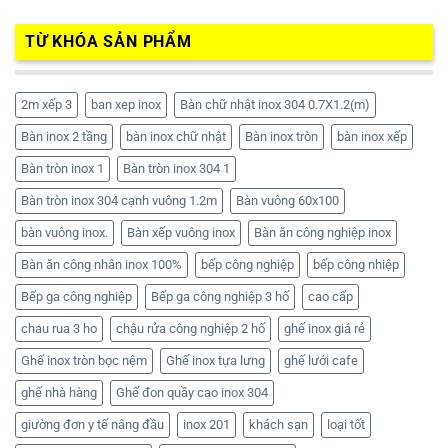
TỪ KHÓA SẢN PHẨM
2m xếp 3
ban xep inox
Bàn chữ nhật inox 304 0.7X1.2(m)
Bàn inox 2 tầng
bàn inox chữ nhật
Bàn inox tròn
bàn inox xếp
Bàn tròn inox 1
Bàn tròn inox 304 1
Bàn tròn inox 304 cạnh vuông 1.2m
Bàn vuông 60x100
bàn vuông inox.
Bàn xếp vuông inox
Bàn ăn công nghiệp inox
Bàn ăn công nhân inox 100%
bếp công nghiệp
bếp công nhiệp
Bếp ga công nghiệp
Bếp ga công nghiệp 3 hố
cao cấp
chau rua 3 ho
chậu rửa công nghiệp 2 hố
ghế inox giá rẻ
Ghế inox tròn bọc nệm
Ghế inox tựa lưng
ghế lưới cafe
ghế nhà hàng
Ghế đon quầy cao inox 304
giường đơn y tế nâng đầu
inox 201
khách sạn
loại tốt