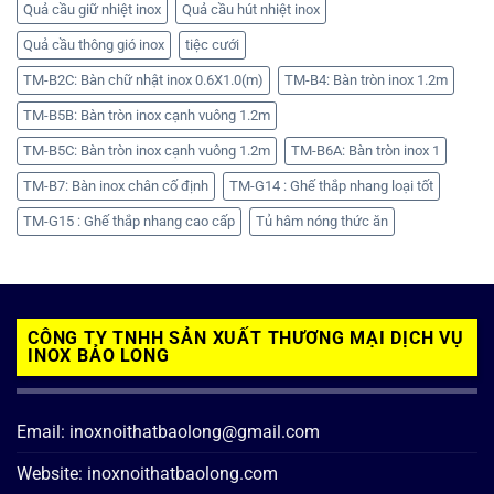
Quả cầu giữ nhiệt inox
Quả cầu hút nhiệt inox
Quả cầu thông gió inox
tiệc cưới
TM-B2C: Bàn chữ nhật inox 0.6X1.0(m)
TM-B4: Bàn tròn inox 1.2m
TM-B5B: Bàn tròn inox cạnh vuông 1.2m
TM-B5C: Bàn tròn inox cạnh vuông 1.2m
TM-B6A: Bàn tròn inox 1
TM-B7: Bàn inox chân cố định
TM-G14 : Ghế thắp nhang loại tốt
TM-G15 : Ghế thắp nhang cao cấp
Tủ hâm nóng thức ăn
CÔNG TY TNHH SẢN XUẤT THƯƠNG MẠI DỊCH VỤ
INOX BẢO LONG
Email: inoxnoithatbaolong@gmail.com
Website: inoxnoithatbaolong.com