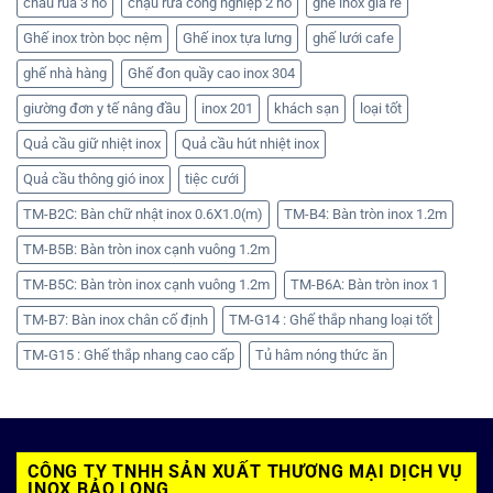
chau rua 3 ho
chậu rửa công nghiệp 2 hố
ghế inox giá rẻ
Ghế inox tròn bọc nệm
Ghế inox tựa lưng
ghế lưới cafe
ghế nhà hàng
Ghế đon quầy cao inox 304
giường đơn y tế nâng đầu
inox 201
khách sạn
loại tốt
Quả cầu giữ nhiệt inox
Quả cầu hút nhiệt inox
Quả cầu thông gió inox
tiệc cưới
TM-B2C: Bàn chữ nhật inox 0.6X1.0(m)
TM-B4: Bàn tròn inox 1.2m
TM-B5B: Bàn tròn inox cạnh vuông 1.2m
TM-B5C: Bàn tròn inox cạnh vuông 1.2m
TM-B6A: Bàn tròn inox 1
TM-B7: Bàn inox chân cố định
TM-G14 : Ghế thắp nhang loại tốt
TM-G15 : Ghế thắp nhang cao cấp
Tủ hâm nóng thức ăn
CÔNG TY TNHH SẢN XUẤT THƯƠNG MẠI DỊCH VỤ
INOX BẢO LONG