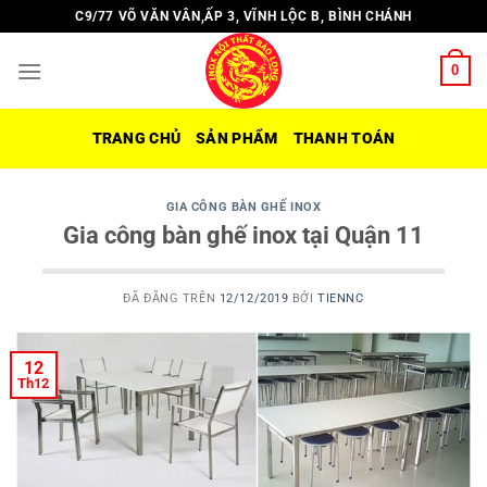
Chuyển
C9/77 VÕ VĂN VÂN,ẤP 3, VĨNH LỘC B, BÌNH CHÁNH
đến
nội
0
dung
TRANG CHỦ
SẢN PHẨM
THANH TOÁN
GIA CÔNG BÀN GHẾ INOX
Gia công bàn ghế inox tại Quận 11
ĐÃ ĐĂNG TRÊN
12/12/2019
BỞI
TIENNC
12
Th12