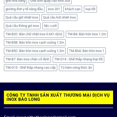
ghế nhà hàng
Ghế đon quầy cao inox 304
giường đơn y tế nâng đầu
inox 201
khách sạn
loại tốt
Quả cầu giữ nhiệt inox
Quả cầu hút nhiệt inox
Quả cầu thông gió inox
tiệc cưới
TM-B2C: Bàn chữ nhật inox 0.6X1.0(m)
TM-B4: Bàn tròn inox 1.2m
TM-B5B: Bàn tròn inox cạnh vuông 1.2m
TM-B5C: Bàn tròn inox cạnh vuông 1.2m
TM-B6A: Bàn tròn inox 1
TM-B7: Bàn inox chân cố định
TM-G14 : Ghế thắp nhang loại tốt
TM-G15 : Ghế thắp nhang cao cấp
Tủ hâm nóng thức ăn
CÔNG TY TNHH SẢN XUẤT THƯƠNG MẠI DỊCH VỤ
INOX BẢO LONG