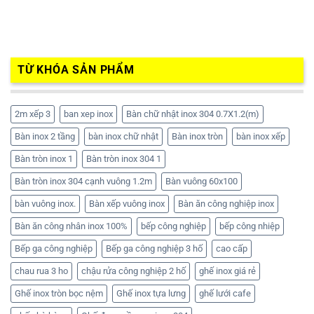
TỪ KHÓA SẢN PHẨM
2m xếp 3
ban xep inox
Bàn chữ nhật inox 304 0.7X1.2(m)
Bàn inox 2 tầng
bàn inox chữ nhật
Bàn inox tròn
bàn inox xếp
Bàn tròn inox 1
Bàn tròn inox 304 1
Bàn tròn inox 304 cạnh vuông 1.2m
Bàn vuông 60x100
bàn vuông inox.
Bàn xếp vuông inox
Bàn ăn công nghiệp inox
Bàn ăn công nhân inox 100%
bếp công nghiệp
bếp công nhiệp
Bếp ga công nghiệp
Bếp ga công nghiệp 3 hố
cao cấp
chau rua 3 ho
chậu rửa công nghiệp 2 hố
ghế inox giá rẻ
Ghế inox tròn bọc nệm
Ghế inox tựa lưng
ghế lưới cafe