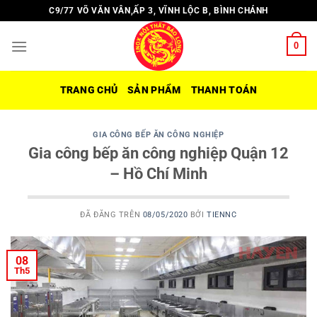
Chuyển
C9/77 VÕ VĂN VÂN,ẤP 3, VĨNH LỘC B, BÌNH CHÁNH
đến
nội
0
dung
TRANG CHỦ
SẢN PHẨM
THANH TOÁN
GIA CÔNG BẾP ĂN CÔNG NGHIỆP
Gia công bếp ăn công nghiệp Quận 12
– Hồ Chí Minh
ĐÃ ĐĂNG TRÊN
08/05/2020
BỞI
TIENNC
08
Th5