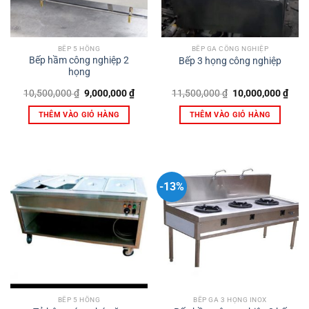
BẾP 5 HỒNG
BẾP GA CÔNG NGHIỆP
Bếp hầm công nghiệp 2
Bếp 3 họng công nghiệp
họng
Giá
Giá
Giá
Giá
10,500,000
₫
9,000,000
₫
11,500,000
₫
10,000,000
₫
gốc
hiện
gốc
hiện
là:
tại
là:
tại
THÊM VÀO GIỎ HÀNG
THÊM VÀO GIỎ HÀNG
10,500,000 ₫.
là:
11,500,000 ₫.
là:
9,000,000 ₫.
10,0
-13%
BẾP 5 HỒNG
BẾP GA 3 HỌNG INOX