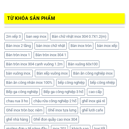
TỪ KHÓA SẢN PHẨM
2m xếp 3
ban xep inox
Bàn chữ nhật inox 304 0.7X1.2(m)
Bàn inox 2 tầng
bàn inox chữ nhật
Bàn inox tròn
bàn inox xếp
Bàn tròn inox 1
Bàn tròn inox 304 1
Bàn tròn inox 304 cạnh vuông 1.2m
Bàn vuông 60x100
bàn vuông inox.
Bàn xếp vuông inox
Bàn ăn công nghiệp inox
Bàn ăn công nhân inox 100%
bếp công nghiệp
bếp công nhiệp
Bếp ga công nghiệp
Bếp ga công nghiệp 3 hố
cao cấp
chau rua 3 ho
chậu rửa công nghiệp 2 hố
ghế inox giá rẻ
Ghế inox tròn bọc nệm
Ghế inox tựa lưng
ghế lưới cafe
ghế nhà hàng
Ghế đon quầy cao inox 304
giường đơn y tế nâng đầu
inox 201
khách sạn
loại tốt