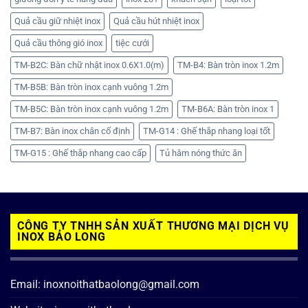
Quả cầu giữ nhiệt inox
Quả cầu hút nhiệt inox
Quả cầu thông gió inox
tiệc cưới
TM-B2C: Bàn chữ nhật inox 0.6X1.0(m)
TM-B4: Bàn tròn inox 1.2m
TM-B5B: Bàn tròn inox cạnh vuông 1.2m
TM-B5C: Bàn tròn inox cạnh vuông 1.2m
TM-B6A: Bàn tròn inox 1
TM-B7: Bàn inox chân cố định
TM-G14 : Ghế thắp nhang loại tốt
TM-G15 : Ghế thắp nhang cao cấp
Tủ hâm nóng thức ăn
CÔNG TY TNHH SẢN XUẤT THƯƠNG MẠI DỊCH VỤ
INOX BẢO LONG
Email: inoxnoithatbaolong@gmail.com