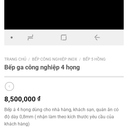
TRANG CHỦ
/
BẾP CÔNG NGHIỆP INOX
/
BẾP 5 HỒNG
Bếp ga công nghiệp 4 họng
8,500,000
₫
Bếp á 4 họng dùng cho nhà hàng, khách sạn, quán ăn có
độ dày 0,8mm ( nhận làm theo kích thước yêu cầu của
khách hàng)