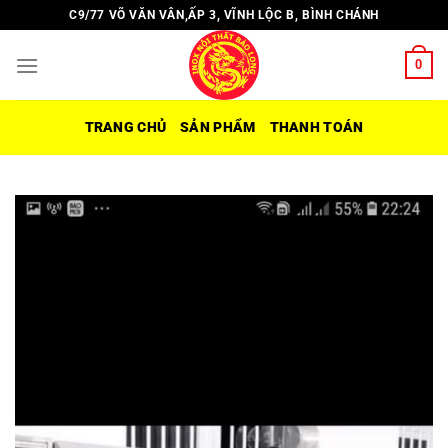
Chuyển
C9/77 VÕ VĂN VÂN,ẤP 3, VĨNH LỘC B, BÌNH CHÁNH
đến
nội
0
dung
TRANG CHỦ
SẢN PHẨM
THANH TOÁN