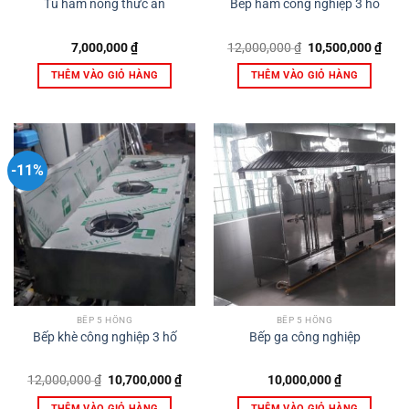
Tủ hâm nóng thức ăn
Bếp hầm công nghiệp 3 hố
Giá
Giá
7,000,000
₫
12,000,000
₫
10,500,000
₫
gốc
hiện
là:
tại
THÊM VÀO GIỎ HÀNG
THÊM VÀO GIỎ HÀNG
12,000,000 ₫.
là:
10,5
-11%
BẾP 5 HỒNG
BẾP 5 HỒNG
Bếp khè công nghiệp 3 hố
Bếp ga công nghiệp
Giá
Giá
12,000,000
₫
10,700,000
₫
10,000,000
₫
gốc
hiện
là:
tại
THÊM VÀO GIỎ HÀNG
THÊM VÀO GIỎ HÀNG