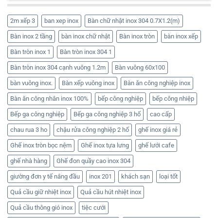
2m xếp 3
ban xep inox
Bàn chữ nhật inox 304 0.7X1.2(m)
Bàn inox 2 tầng
bàn inox chữ nhật
Bàn inox tròn
bàn inox xếp
Bàn tròn inox 1
Bàn tròn inox 304 1
Bàn tròn inox 304 cạnh vuông 1.2m
Bàn vuông 60x100
bàn vuông inox.
Bàn xếp vuông inox
Bàn ăn công nghiệp inox
Bàn ăn công nhân inox 100%
bếp công nghiệp
bếp công nhiệp
Bếp ga công nghiệp
Bếp ga công nghiệp 3 hố
cao cấp
chau rua 3 ho
chậu rửa công nghiệp 2 hố
ghế inox giá rẻ
Ghế inox tròn bọc nệm
Ghế inox tựa lưng
ghế lưới cafe
ghế nhà hàng
Ghế đon quầy cao inox 304
giường đơn y tế nâng đầu
inox 201
khách sạn
loại tốt
Quả cầu giữ nhiệt inox
Quả cầu hút nhiệt inox
Quả cầu thông gió inox
tiệc cưới