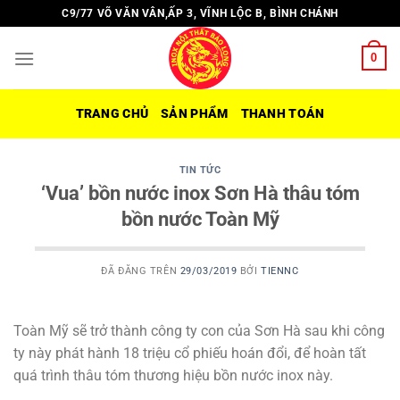
Chuyển
C9/77 VÕ VĂN VÂN,ẤP 3, VĨNH LỘC B, BÌNH CHÁNH
đến
nội
0
dung
TRANG CHỦ
SẢN PHẨM
THANH TOÁN
TIN TỨC
‘Vua’ bồn nước inox Sơn Hà thâu tóm
bồn nước Toàn Mỹ
ĐÃ ĐĂNG TRÊN
29/03/2019
BỞI
TIENNC
Toàn Mỹ sẽ trở thành công ty con của Sơn Hà sau khi công
ty này phát hành 18 triệu cổ phiếu hoán đổi, để hoàn tất
quá trình thâu tóm thương hiệu bồn nước inox này.