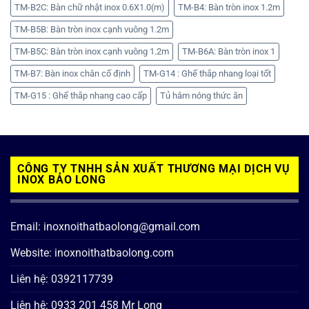
TM-B2C: Bàn chữ nhật inox 0.6X1.0(m)
TM-B4: Bàn tròn inox 1.2m
TM-B5B: Bàn tròn inox cạnh vuông 1.2m
TM-B5C: Bàn tròn inox cạnh vuông 1.2m
TM-B6A: Bàn tròn inox 1
TM-B7: Bàn inox chân cố định
TM-G14 : Ghế thắp nhang loại tốt
TM-G15 : Ghế thắp nhang cao cấp
Tủ hâm nóng thức ăn
CÔNG TY TNHH SẢN XUẤT THƯƠNG MẠI DỊCH VỤ
INOX BẢO LONG
Email: inoxnoithatbaolong@gmail.com
Website: inoxnoithatbaolong.com
Liên hệ: 0392117739
Liên hệ: 0933 201 458 Mr Long