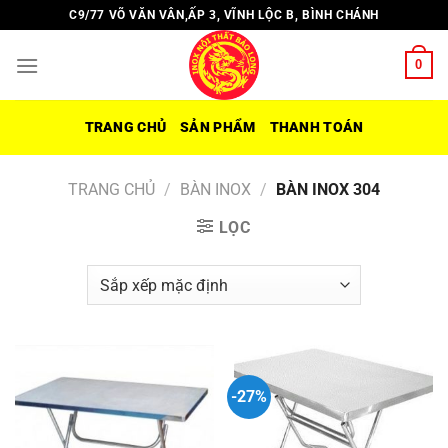
Chuyển
C9/77 VÕ VĂN VÂN,ẤP 3, VĨNH LỘC B, BÌNH CHÁNH
đến
nội
0
dung
TRANG CHỦ
SẢN PHẨM
THANH TOÁN
TRANG CHỦ
/
BÀN INOX
/
BÀN INOX 304
LỌC
-27%