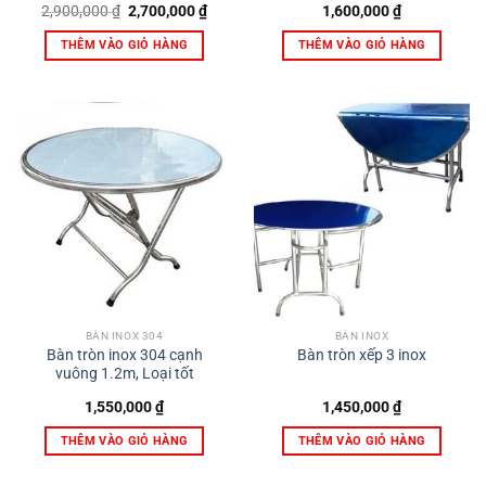
Giá
Giá
2,900,000
₫
2,700,000
₫
1,600,000
₫
gốc
hiện
là:
tại
THÊM VÀO GIỎ HÀNG
THÊM VÀO GIỎ HÀNG
2,900,000 ₫.
là:
2,700,000 ₫.
BÀN INOX 304
BÀN INOX
Bàn tròn inox 304 cạnh
Bàn tròn xếp 3 inox
vuông 1.2m, Loại tốt
1,550,000
₫
1,450,000
₫
THÊM VÀO GIỎ HÀNG
THÊM VÀO GIỎ HÀNG