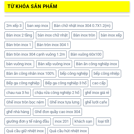
TỪ KHÓA SẢN PHẨM
2m xếp 3
ban xep inox
Bàn chữ nhật inox 304 0.7X1.2(m)
Bàn inox 2 tầng
bàn inox chữ nhật
Bàn inox tròn
bàn inox xếp
Bàn tròn inox 1
Bàn tròn inox 304 1
Bàn tròn inox 304 cạnh vuông 1.2m
Bàn vuông 60x100
bàn vuông inox.
Bàn xếp vuông inox
Bàn ăn công nghiệp inox
Bàn ăn công nhân inox 100%
bếp công nghiệp
bếp công nhiệp
Bếp ga công nghiệp
Bếp ga công nghiệp 3 hố
cao cấp
chau rua 3 ho
chậu rửa công nghiệp 2 hố
ghế inox giá rẻ
Ghế inox tròn bọc nệm
Ghế inox tựa lưng
ghế lưới cafe
ghế nhà hàng
Ghế đon quầy cao inox 304
giường đơn y tế nâng đầu
inox 201
khách sạn
loại tốt
Quả cầu giữ nhiệt inox
Quả cầu hút nhiệt inox