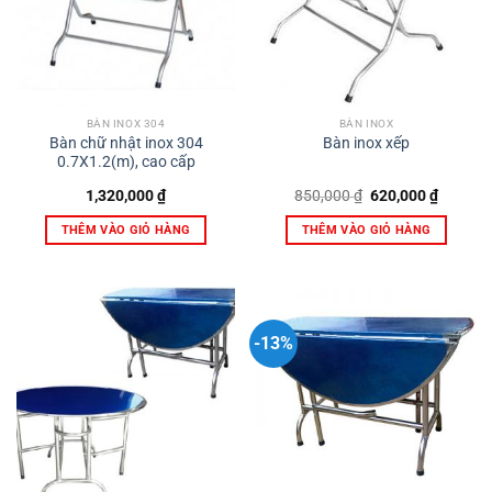
BÀN INOX 304
BÀN INOX
Bàn chữ nhật inox 304
Bàn inox xếp
0.7X1.2(m), cao cấp
Giá
Giá
1,320,000
₫
850,000
₫
620,000
₫
gốc
hiện
là:
tại
THÊM VÀO GIỎ HÀNG
THÊM VÀO GIỎ HÀNG
850,000 ₫.
là:
620,000
-13%