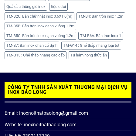
Quả cầu thông gió inox
tiệc cưới
TM-B2C: Bàn chữ nhật inox 0.6X1.0(m)
TM-B4: Bàn tròn inox 1.2m
TM-B5B: Bàn tròn inox cạnh vuông 1.2m
TM-B5C: Bàn tròn inox cạnh vuông 1.2m
TM-B6A: Bàn tròn inox 1
TM-B7: Bàn inox chân cố định
TM-G14 : Ghế thắp nhang loại tốt
TM-G15 : Ghế thắp nhang cao cấp
Tủ hâm nóng thức ăn
CÔNG TY TNHH SẢN XUẤT THƯƠNG MẠI DỊCH VỤ
INOX BẢO LONG
Email: inoxnoithatbaolong@gmail.com
Website: inoxnoithatbaolong.com