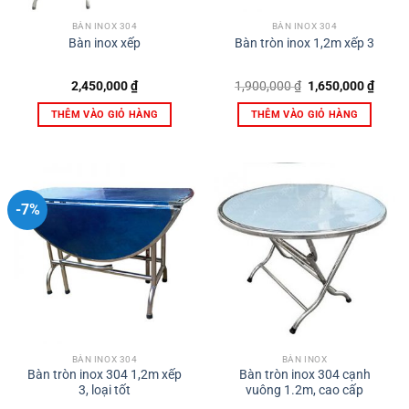
BÀN INOX 304
BÀN INOX 304
Bàn inox xếp
Bàn tròn inox 1,2m xếp 3
Giá
Giá
2,450,000
₫
1,900,000
₫
1,650,000
₫
gốc
hiện
là:
tại
THÊM VÀO GIỎ HÀNG
THÊM VÀO GIỎ HÀNG
1,900,000 ₫.
là:
1,650,
-7%
BÀN INOX 304
BÀN INOX
Bàn tròn inox 304 1,2m xếp
Bàn tròn inox 304 cạnh
3, loại tốt
vuông 1.2m, cao cấp