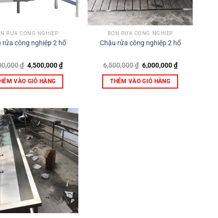
N RỬA CÔNG NGHIỆP
BỒN RỬA CÔNG NGHIỆP
 rửa công nghiệp 2 hố
Chậu rửa công nghiệp 2 hố
Giá
Giá
Giá
Giá
00,000
₫
4,500,000
₫
6,500,000
₫
6,000,000
₫
gốc
hiện
gốc
hiện
là:
tại
là:
tại
HÊM VÀO GIỎ HÀNG
THÊM VÀO GIỎ HÀNG
5,500,000 ₫.
là:
6,500,000 ₫.
là:
4,500,000 ₫.
6,000,000 ₫.