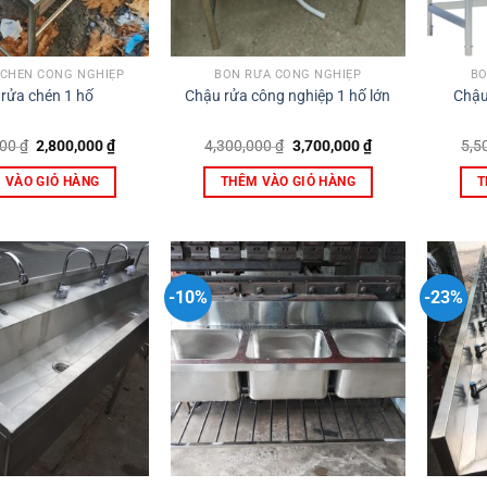
 CHÉN CÔNG NGHIỆP
BỒN RỬA CÔNG NGHIỆP
BỒ
rửa chén 1 hố
Chậu rửa công nghiệp 1 hố lớn
Chậu
Giá
Giá
Giá
Giá
000
₫
2,800,000
₫
4,300,000
₫
3,700,000
₫
5,5
gốc
hiện
gốc
hiện
là:
tại
là:
tại
 VÀO GIỎ HÀNG
THÊM VÀO GIỎ HÀNG
T
3,500,000 ₫.
là:
4,300,000 ₫.
là:
2,800,000 ₫.
3,700,000 ₫.
-10%
-23%