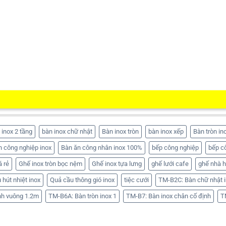
 inox 2 tầng
bàn inox chữ nhật
Bàn inox tròn
bàn inox xếp
Bàn tròn in
n công nghiệp inox
Bàn ăn công nhân inox 100%
bếp công nghiệp
bếp c
á rẻ
Ghế inox tròn bọc nệm
Ghế inox tựa lưng
ghế lưới cafe
ghế nhà 
 hút nhiệt inox
Quả cầu thông gió inox
tiệc cưới
TM-B2C: Bàn chữ nhật i
nh vuông 1.2m
TM-B6A: Bàn tròn inox 1
TM-B7: Bàn inox chân cố định
T