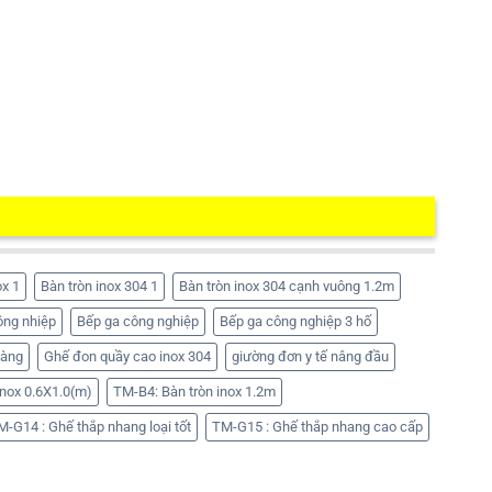
ox 1
Bàn tròn inox 304 1
Bàn tròn inox 304 cạnh vuông 1.2m
ông nhiệp
Bếp ga công nghiệp
Bếp ga công nghiệp 3 hố
hàng
Ghế đon quầy cao inox 304
giường đơn y tế nâng đầu
nox 0.6X1.0(m)
TM-B4: Bàn tròn inox 1.2m
M-G14 : Ghế thắp nhang loại tốt
TM-G15 : Ghế thắp nhang cao cấp