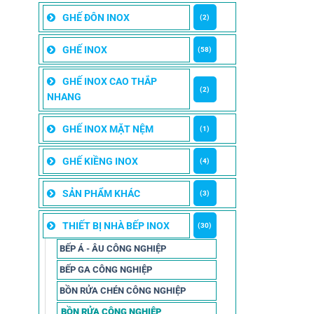
GHẾ ĐÔN INOX
(2)
GHẾ INOX
(58)
GHẾ INOX CAO THẮP
(2)
NHANG
GHẾ INOX MẶT NỆM
(1)
GHẾ KIỀNG INOX
(4)
SẢN PHẨM KHÁC
(3)
THIẾT BỊ NHÀ BẾP INOX
(30)
BẾP Á - ÂU CÔNG NGHIỆP
BẾP GA CÔNG NGHIỆP
BỒN RỬA CHÉN CÔNG NGHIỆP
BỒN RỬA CÔNG NGHIỆP