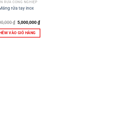
N RỬA CÔNG NGHIỆP
Máng rửa tay inox
Giá
Giá
00,000
₫
5,000,000
₫
gốc
hiện
là:
tại
HÊM VÀO GIỎ HÀNG
6,500,000 ₫.
là:
5,000,000 ₫.