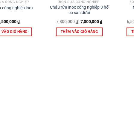
ỬA CÔNG NGHIỆP
BỒN RỬA CÔNG NGHIỆP
BỒ
Chậu rửa inox công nghiệp 3 hố
 công nghiệp inox
có sàn dưới
Giá
Giá
4,500,000
₫
7,800,000
₫
7,000,000
₫
6,5
gốc
hiện
là:
tại
 VÀO GIỎ HÀNG
THÊM VÀO GIỎ HÀNG
T
7,800,000 ₫.
là:
7,000,000 ₫.