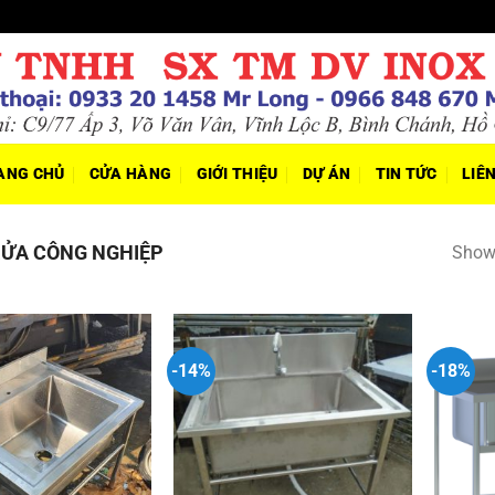
ANG CHỦ
CỬA HÀNG
GIỚI THIỆU
DỰ ÁN
TIN TỨC
LIÊ
ỬA CÔNG NGHIỆP
Showi
-14%
-18%