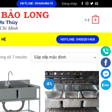
Đăng nhập
HOTLINE: 0966848670
0
0
₫
N HỆ
HOTLINE: 0933201458
ng all 7 results
-8%