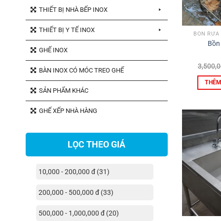
THIẾT BỊ NHÀ BẾP INOX
THIẾT BỊ Y TẾ INOX
BỒN RỬA
Bồn 
GHẾ INOX
3,500,
BÀN INOX CÓ MÓC TREO GHẾ
THÊM
SẢN PHẨM KHÁC
GHẾ XẾP NHÀ HÀNG
LỌC THEO GIÁ
10,000 - 200,000 đ (31)
200,000 - 500,000 đ (33)
500,000 - 1,000,000 đ (20)