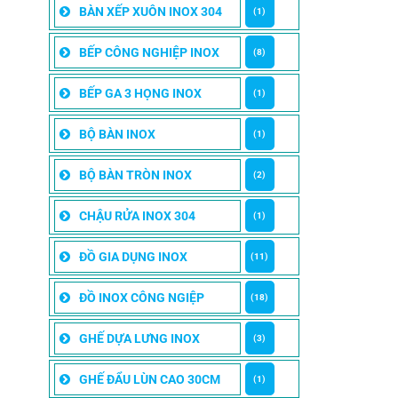
BÀN XẾP XUÔN INOX 304
(1)
BẾP CÔNG NGHIỆP INOX
(8)
BẾP GA 3 HỌNG INOX
(1)
BỘ BÀN INOX
(1)
BỘ BÀN TRÒN INOX
(2)
CHẬU RỬA INOX 304
(1)
ĐỒ GIA DỤNG INOX
(11)
ĐỒ INOX CÔNG NGIỆP
(18)
GHẾ DỰA LƯNG INOX
(3)
GHẾ ĐẨU LÙN CAO 30CM
(1)