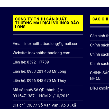
CÔNG TY TNHH SẢN XUẤT
CÁC CH
THƯƠNG MẠI DỊCH VỤ INOX BẢO
LONG
Các hình t
Email: inoxnoithatbaolong@gmail.com
Chính sác
Website: inoxnoithatbaolong.com
Chính sách
Liên hệ: 0392117739
Chính sách
Liên hệ: 0933 201 458 Mr Long
CHÍNH SÁC
NHÂN
Liên hệ: 0966 848 670 Mr Thúy
Điều khoản
Mã số thuế/Số QĐ thành lập:
0315471387 – HCM 21/10/2019
Địa chỉ: C9/77 Võ Văn Vân , Ấp 3 , Xã