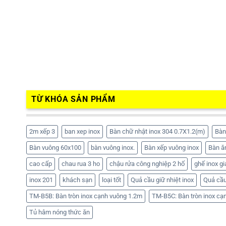
TỪ KHÓA SẢN PHẨM
2m xếp 3
ban xep inox
Bàn chữ nhật inox 304 0.7X1.2(m)
Bàn
Bàn vuông 60x100
bàn vuông inox.
Bàn xếp vuông inox
Bàn ă
cao cấp
chau rua 3 ho
chậu rửa công nghiệp 2 hố
ghế inox gi
inox 201
khách sạn
loại tốt
Quả cầu giữ nhiệt inox
Quả cầu
TM-B5B: Bàn tròn inox cạnh vuông 1.2m
TM-B5C: Bàn tròn inox cạ
Tủ hâm nóng thức ăn