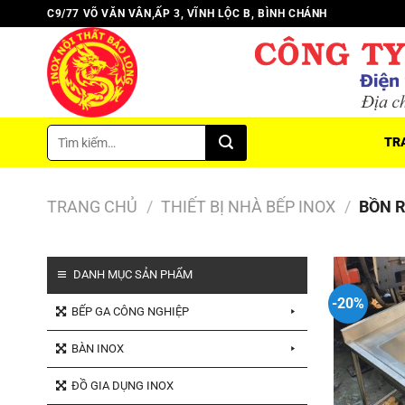
Chuyển
C9/77 VÕ VĂN VÂN,ẤP 3, VĨNH LỘC B, BÌNH CHÁNH
đến
nội
dung
Tìm
TR
kiếm:
TRANG CHỦ
/
THIẾT BỊ NHÀ BẾP INOX
/
BỒN R
DANH MỤC SẢN PHẨM
-20%
BẾP GA CÔNG NGHIỆP
BÀN INOX
ĐỒ GIA DỤNG INOX