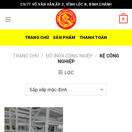
Chuyển
C9/77 VÕ VĂN VÂN,ẤP 3, VĨNH LỘC B, BÌNH CHÁNH
đến
nội
0
dung
TRANG CHỦ
SẢN PHẨM
THANH TOÁN
TRANG CHỦ
/
ĐỒ INOX CÔNG NGIỆP
/
KỆ CÔNG
NGHIỆP
LỌC