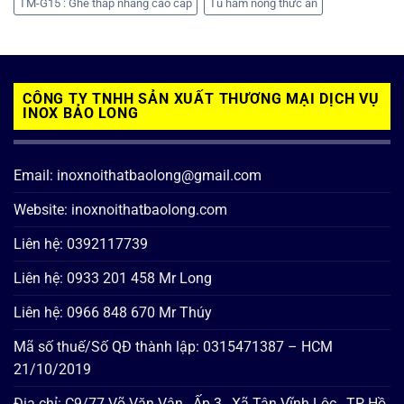
TM-G15 : Ghế thắp nhang cao cấp
Tủ hâm nóng thức ăn
CÔNG TY TNHH SẢN XUẤT THƯƠNG MẠI DỊCH VỤ
INOX BẢO LONG
Email: inoxnoithatbaolong@gmail.com
Website: inoxnoithatbaolong.com
Liên hệ: 0392117739
Liên hệ: 0933 201 458 Mr Long
Liên hệ: 0966 848 670 Mr Thúy
Mã số thuế/Số QĐ thành lập: 0315471387 – HCM
21/10/2019
Địa chỉ: C9/77 Võ Văn Vân , Ấp 3 , Xã Tân Vĩnh Lộc , TP Hồ