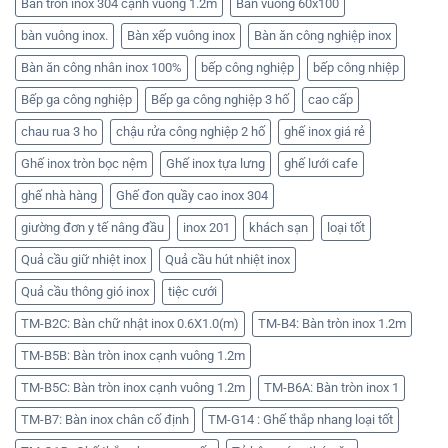
Bàn tròn inox 304 cạnh vuông 1.2m
Bàn vuông 60x100
bàn vuông inox.
Bàn xếp vuông inox
Bàn ăn công nghiệp inox
Bàn ăn công nhân inox 100%
bếp công nghiệp
bếp công nhiệp
Bếp ga công nghiệp
Bếp ga công nghiệp 3 hố
cao cấp
chau rua 3 ho
chậu rửa công nghiệp 2 hố
ghế inox giá rẻ
Ghế inox tròn bọc nệm
Ghế inox tựa lưng
ghế lưới cafe
ghế nhà hàng
Ghế đon quầy cao inox 304
giường đơn y tế nâng đầu
inox 201
khách sạn
loại tốt
Quả cầu giữ nhiệt inox
Quả cầu hút nhiệt inox
Quả cầu thông gió inox
tiệc cưới
TM-B2C: Bàn chữ nhật inox 0.6X1.0(m)
TM-B4: Bàn tròn inox 1.2m
TM-B5B: Bàn tròn inox cạnh vuông 1.2m
TM-B5C: Bàn tròn inox cạnh vuông 1.2m
TM-B6A: Bàn tròn inox 1
TM-B7: Bàn inox chân cố định
TM-G14 : Ghế thắp nhang loại tốt