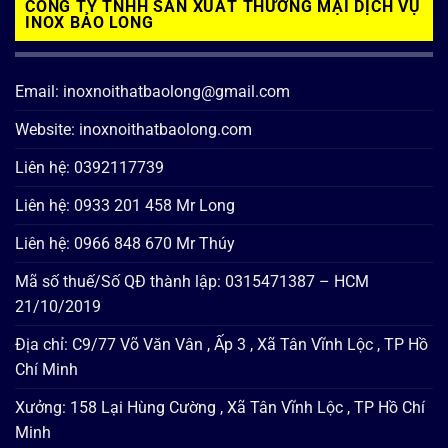
CÔNG TY TNHH SẢN XUẤT THƯƠNG MẠI DỊCH VỤ
INOX BẢO LONG
Email: inoxnoithatbaolong@gmail.com
Website: inoxnoithatbaolong.com
Liên hệ: 0392117739
Liên hệ: 0933 201 458 Mr Long
Liên hệ: 0966 848 670 Mr Thúy
Mã số thuế/Số QĐ thành lập: 0315471387 – HCM
21/10/2019
Địa chỉ: C9/77 Võ Văn Vân , Ấp 3 , Xã Tân Vĩnh Lộc , TP Hồ
Chí Minh
Xưởng: 158 Lại Hùng Cường , Xã Tân Vĩnh Lộc , TP Hồ Chí
Minh