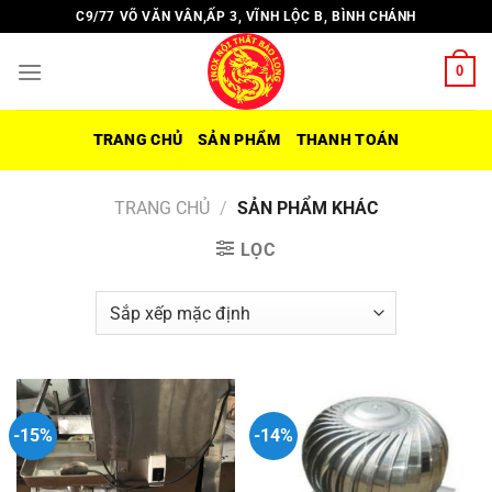
Chuyển
C9/77 VÕ VĂN VÂN,ẤP 3, VĨNH LỘC B, BÌNH CHÁNH
đến
nội
0
dung
TRANG CHỦ
SẢN PHẨM
THANH TOÁN
TRANG CHỦ
/
SẢN PHẨM KHÁC
LỌC
-15%
-14%