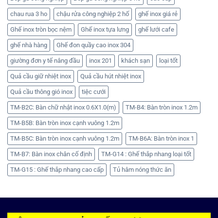
chau rua 3 ho
chậu rửa công nghiệp 2 hố
ghế inox giá rẻ
Ghế inox tròn bọc nệm
Ghế inox tựa lưng
ghế lưới cafe
ghế nhà hàng
Ghế đon quầy cao inox 304
giường đơn y tế nâng đầu
inox 201
khách sạn
loại tốt
Quả cầu giữ nhiệt inox
Quả cầu hút nhiệt inox
Quả cầu thông gió inox
tiệc cưới
TM-B2C: Bàn chữ nhật inox 0.6X1.0(m)
TM-B4: Bàn tròn inox 1.2m
TM-B5B: Bàn tròn inox cạnh vuông 1.2m
TM-B5C: Bàn tròn inox cạnh vuông 1.2m
TM-B6A: Bàn tròn inox 1
TM-B7: Bàn inox chân cố định
TM-G14 : Ghế thắp nhang loại tốt
TM-G15 : Ghế thắp nhang cao cấp
Tủ hâm nóng thức ăn