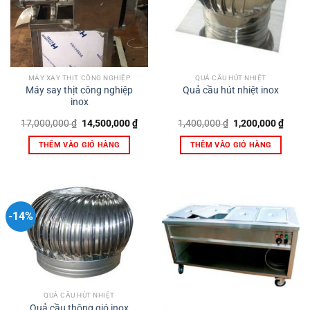
MÁY XAY THỊT CÔNG NGHIỆP
QUẢ CẦU HÚT NHIỆT
Máy say thịt công nghiệp
Quả cầu hút nhiệt inox
inox
Giá
Giá
Giá
Giá
17,000,000
₫
14,500,000
₫
1,400,000
₫
1,200,000
₫
gốc
hiện
gốc
hiện
là:
tại
là:
tại
THÊM VÀO GIỎ HÀNG
THÊM VÀO GIỎ HÀNG
17,000,000 ₫.
là:
1,400,000 ₫.
là:
14,500,000 ₫.
1,200,
-14%
QUẢ CẦU HÚT NHIỆT
Quả cầu thông gió inox