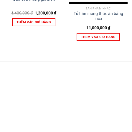
SẢN PHẨM KHÁC
Giá
Giá
1,400,000
₫
1,200,000
₫
Tủ hâm nóng thức ăn bằng
gốc
hiện
inox
là:
tại
THÊM VÀO GIỎ HÀNG
1,400,000 ₫.
là:
11,000,000
₫
1,200,000 ₫.
THÊM VÀO GIỎ HÀNG