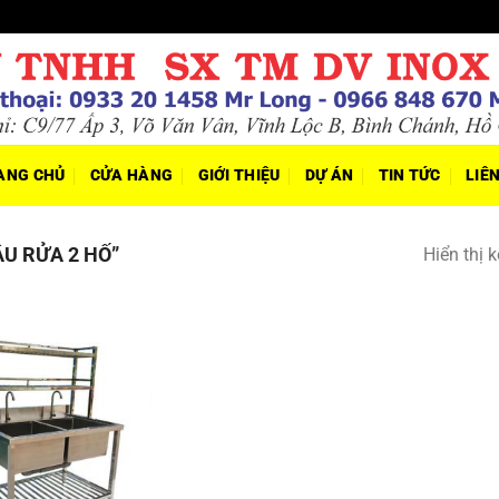
ANG CHỦ
CỬA HÀNG
GIỚI THIỆU
DỰ ÁN
TIN TỨC
LIÊ
U RỬA 2 HỐ”
Hiển thị 