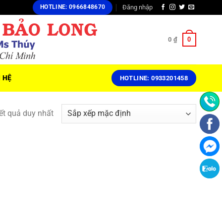
Đăng nhập
HOTLINE: 0966848670
0
0
₫
N HỆ
HOTLINE: 0933201458
kết quả duy nhất