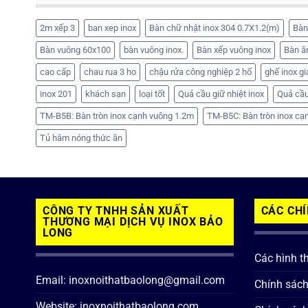
2m xếp 3
ban xep inox
Bàn chữ nhật inox 304 0.7X1.2(m)
Bàn
Bàn vuông 60x100
bàn vuông inox.
Bàn xếp vuông inox
Bàn ă
cao cấp
chau rua 3 ho
chậu rửa công nghiệp 2 hố
ghế inox gi
inox 201
khách sạn
loại tốt
Quả cầu giữ nhiệt inox
Quả cầu
TM-B5B: Bàn tròn inox cạnh vuông 1.2m
TM-B5C: Bàn tròn inox cạ
Tủ hâm nóng thức ăn
CÔNG TY TNHH SẢN XUẤT
CÁC CH
THƯƠNG MẠI DỊCH VỤ INOX BẢO
LONG
Các hình t
Email: inoxnoithatbaolong@gmail.com
Chính sác
Website: inoxnoithatbaolong.com