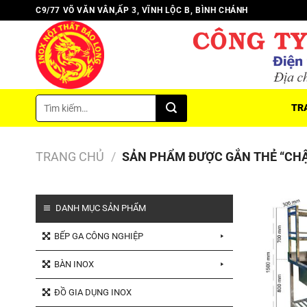
Chuyển
C9/77 VÕ VĂN VÂN,ẤP 3, VĨNH LỘC B, BÌNH CHÁNH
đến
nội
dung
Tìm
TR
kiếm:
TRANG CHỦ
/
SẢN PHẨM ĐƯỢC GẮN THẺ “CHẬ
DANH MỤC SẢN PHẨM
BẾP GA CÔNG NGHIỆP
BÀN INOX
ĐỒ GIA DỤNG INOX