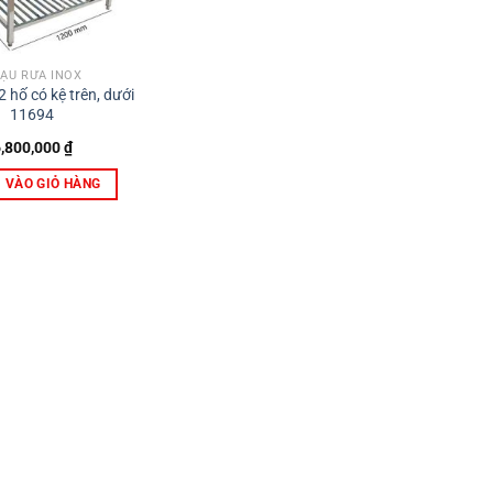
ẬU RỬA INOX
 hố có kệ trên, dưới
11694
6,800,000
₫
 VÀO GIỎ HÀNG