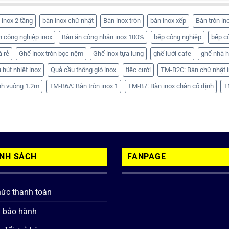
 inox 2 tầng
bàn inox chữ nhật
Bàn inox tròn
bàn inox xếp
Bàn tròn in
n công nghiệp inox
Bàn ăn công nhân inox 100%
bếp công nghiệp
bếp c
á rẻ
Ghế inox tròn bọc nệm
Ghế inox tựa lưng
ghế lưới cafe
ghế nhà 
 hút nhiệt inox
Quả cầu thông gió inox
tiệc cưới
TM-B2C: Bàn chữ nhật i
nh vuông 1.2m
TM-B6A: Bàn tròn inox 1
TM-B7: Bàn inox chân cố định
T
ÍNH SÁCH
FANPAGE
hức thanh toán
h bảo hành