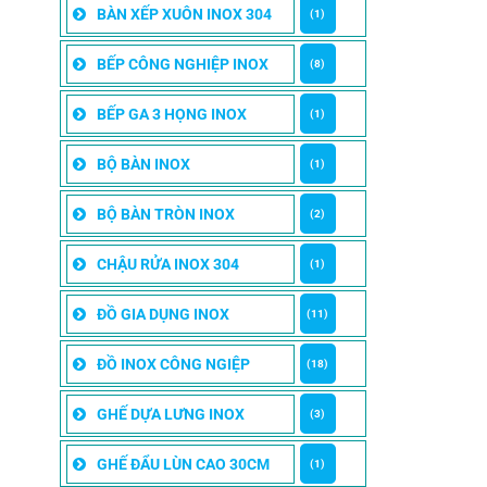
BÀN XẾP XUÔN INOX 304
(1)
BẾP CÔNG NGHIỆP INOX
(8)
BẾP GA 3 HỌNG INOX
(1)
BỘ BÀN INOX
(1)
BỘ BÀN TRÒN INOX
(2)
CHẬU RỬA INOX 304
(1)
ĐỒ GIA DỤNG INOX
(11)
ĐỒ INOX CÔNG NGIỆP
(18)
GHẾ DỰA LƯNG INOX
(3)
GHẾ ĐẨU LÙN CAO 30CM
(1)