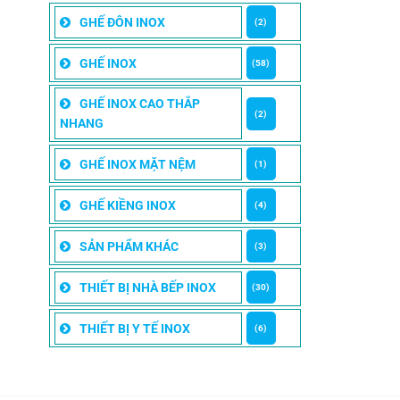
GHẾ ĐÔN INOX
(2)
GHẾ INOX
(58)
GHẾ INOX CAO THẮP
(2)
NHANG
GHẾ INOX MẶT NỆM
(1)
GHẾ KIỀNG INOX
(4)
SẢN PHẨM KHÁC
(3)
THIẾT BỊ NHÀ BẾP INOX
(30)
THIẾT BỊ Y TẾ INOX
(6)