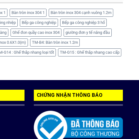
ox 1
Bàn tròn inox 304 1
Bàn tròn inox 304 cạnh vuông 1.2m
ông nhiệp
Bếp ga công nghiệp
Bếp ga công nghiệp 3 hố
hàng
Ghế đon quầy cao inox 304
giường đơn y tế nâng đầu
nox 0.6X1.0(m)
TM-B4: Bàn tròn inox 1.2m
M-G14 : Ghế thắp nhang loại tốt
TM-G15 : Ghế thắp nhang cao cấp
CHỨNG NHẬN THÔNG BÁO