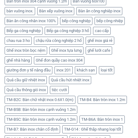
Bàn tròn inox 304 cạnh vuông 1.2m
Bàn vuông 60x100
bàn vuông inox.
Bàn xếp vuông inox
Bàn ăn công nghiệp inox
Bàn ăn công nhân inox 100%
bếp công nghiệp
bếp công nhiệp
Bếp ga công nghiệp
Bếp ga công nghiệp 3 hố
cao cấp
chau rua 3 ho
chậu rửa công nghiệp 2 hố
ghế inox giá rẻ
Ghế inox tròn bọc nệm
Ghế inox tựa lưng
ghế lưới cafe
ghế nhà hàng
Ghế đon quầy cao inox 304
giường đơn y tế nâng đầu
inox 201
khách sạn
loại tốt
Quả cầu giữ nhiệt inox
Quả cầu hút nhiệt inox
Quả cầu thông gió inox
tiệc cưới
TM-B2C: Bàn chữ nhật inox 0.6X1.0(m)
TM-B4: Bàn tròn inox 1.2m
TM-B5B: Bàn tròn inox cạnh vuông 1.2m
TM-B5C: Bàn tròn inox cạnh vuông 1.2m
TM-B6A: Bàn tròn inox 1
TM-B7: Bàn inox chân cố định
TM-G14 : Ghế thắp nhang loại tốt