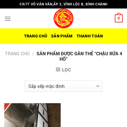
Chuyển
C9/77 VÕ VĂN VÂN,ẤP 3, VĨNH LỘC B, BÌNH CHÁNH
đến
nội
0
dung
TRANG CHỦ
SẢN PHẨM
THANH TOÁN
TRANG CHỦ
/
SẢN PHẨM ĐƯỢC GẮN THẺ “CHẬU RỬA 4
HỐ”
LỌC