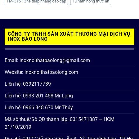
TM-G15 : Ghế thắp nhang cao cấp
Tủ hâm nóng thức ăn
CÔNG TY TNHH SẢN XUẤT THƯƠNG MẠI DỊCH VỤ
INOX BẢO LONG
Email: inoxnoithatbaolong@gmail.com
Website: inoxnoithatbaolong.com
Liên hệ: 0392117739
Liên hệ: 0933 201 458 Mr Long
Liên hệ: 0966 848 670 Mr Thúy
Mã số thuế/Số QĐ thành lập: 0315471387 – HCM
21/10/2019
Địa chỉ: C9/77 Võ Văn Vân , Ấp 3 , Xã Tân Vĩnh Lộc , TP Hồ