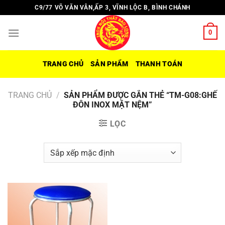
Chuyển
C9/77 VÕ VĂN VÂN,ẤP 3, VĨNH LỘC B, BÌNH CHÁNH
đến
nội
0
dung
TRANG CHỦ
SẢN PHẨM
THANH TOÁN
TRANG CHỦ
/
SẢN PHẨM ĐƯỢC GẮN THẺ “TM-G08:GHẾ
ĐÔN INOX MẶT NỆM”
LỌC