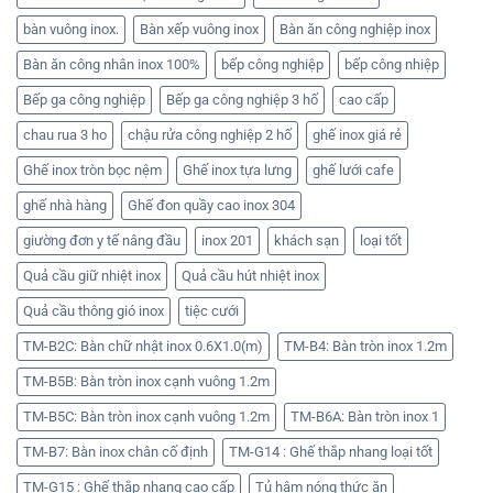
bàn vuông inox.
Bàn xếp vuông inox
Bàn ăn công nghiệp inox
Bàn ăn công nhân inox 100%
bếp công nghiệp
bếp công nhiệp
Bếp ga công nghiệp
Bếp ga công nghiệp 3 hố
cao cấp
chau rua 3 ho
chậu rửa công nghiệp 2 hố
ghế inox giá rẻ
Ghế inox tròn bọc nệm
Ghế inox tựa lưng
ghế lưới cafe
ghế nhà hàng
Ghế đon quầy cao inox 304
giường đơn y tế nâng đầu
inox 201
khách sạn
loại tốt
Quả cầu giữ nhiệt inox
Quả cầu hút nhiệt inox
Quả cầu thông gió inox
tiệc cưới
TM-B2C: Bàn chữ nhật inox 0.6X1.0(m)
TM-B4: Bàn tròn inox 1.2m
TM-B5B: Bàn tròn inox cạnh vuông 1.2m
TM-B5C: Bàn tròn inox cạnh vuông 1.2m
TM-B6A: Bàn tròn inox 1
TM-B7: Bàn inox chân cố định
TM-G14 : Ghế thắp nhang loại tốt
TM-G15 : Ghế thắp nhang cao cấp
Tủ hâm nóng thức ăn