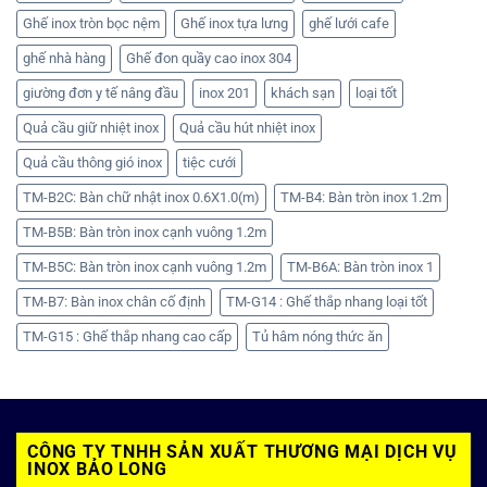
Ghế inox tròn bọc nệm
Ghế inox tựa lưng
ghế lưới cafe
ghế nhà hàng
Ghế đon quầy cao inox 304
giường đơn y tế nâng đầu
inox 201
khách sạn
loại tốt
Quả cầu giữ nhiệt inox
Quả cầu hút nhiệt inox
Quả cầu thông gió inox
tiệc cưới
TM-B2C: Bàn chữ nhật inox 0.6X1.0(m)
TM-B4: Bàn tròn inox 1.2m
TM-B5B: Bàn tròn inox cạnh vuông 1.2m
TM-B5C: Bàn tròn inox cạnh vuông 1.2m
TM-B6A: Bàn tròn inox 1
TM-B7: Bàn inox chân cố định
TM-G14 : Ghế thắp nhang loại tốt
TM-G15 : Ghế thắp nhang cao cấp
Tủ hâm nóng thức ăn
CÔNG TY TNHH SẢN XUẤT THƯƠNG MẠI DỊCH VỤ
INOX BẢO LONG