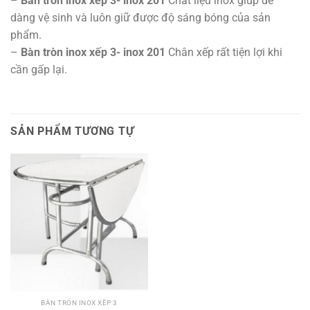
–
Bàn tròn inox xếp 3- inox 201
Chất liệu inox giúp dễ
dàng vệ sinh và luôn giữ được độ sáng bóng của sản
phẩm.
–
Bàn tròn inox xếp 3- inox 201
Chân xếp rất tiện lợi khi
cần gấp lại.
SẢN PHẨM TƯƠNG TỰ
BÀN TRÒN INOX XẾP 3