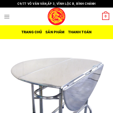
Chuyển
C9/77 VÕ VĂN VÂN,ẤP 3, VĨNH LỘC B, BÌNH CHÁNH
đến
nội
0
dung
TRANG CHỦ
SẢN PHẨM
THANH TOÁN