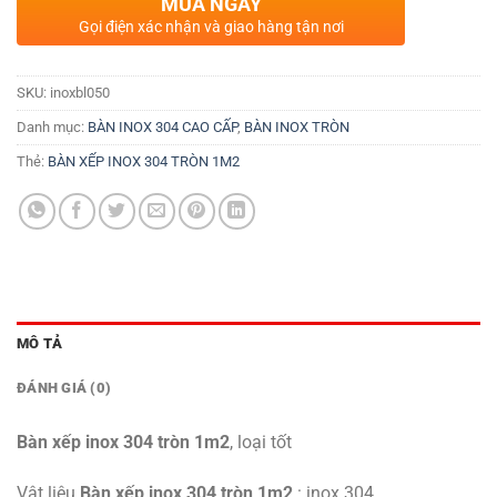
MUA NGAY
Gọi điện xác nhận và giao hàng tận nơi
SKU:
inoxbl050
Danh mục:
BÀN INOX 304 CAO CẤP
,
BÀN INOX TRÒN
Thẻ:
BÀN XẾP INOX 304 TRÒN 1M2
MÔ TẢ
ĐÁNH GIÁ (0)
Bàn xếp inox 304 tròn 1m2
, loại tốt
Vật liệu
Bàn xếp inox 304 tròn 1m2
: inox 304.