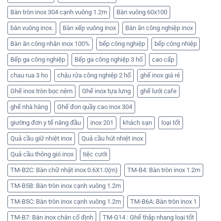
Bàn tròn inox 304 cạnh vuông 1.2m
Bàn vuông 60x100
bàn vuông inox.
Bàn xếp vuông inox
Bàn ăn công nghiệp inox
Bàn ăn công nhân inox 100%
bếp công nghiệp
bếp công nhiệp
Bếp ga công nghiệp
Bếp ga công nghiệp 3 hố
cao cấp
chau rua 3 ho
chậu rửa công nghiệp 2 hố
ghế inox giá rẻ
Ghế inox tròn bọc nệm
Ghế inox tựa lưng
ghế lưới cafe
ghế nhà hàng
Ghế đon quầy cao inox 304
giường đơn y tế nâng đầu
inox 201
khách sạn
loại tốt
Quả cầu giữ nhiệt inox
Quả cầu hút nhiệt inox
Quả cầu thông gió inox
tiệc cưới
TM-B2C: Bàn chữ nhật inox 0.6X1.0(m)
TM-B4: Bàn tròn inox 1.2m
TM-B5B: Bàn tròn inox cạnh vuông 1.2m
TM-B5C: Bàn tròn inox cạnh vuông 1.2m
TM-B6A: Bàn tròn inox 1
TM-B7: Bàn inox chân cố định
TM-G14 : Ghế thắp nhang loại tốt