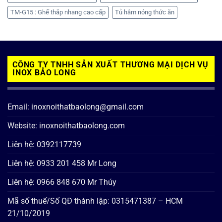
TM-G15 : Ghế thắp nhang cao cấp
Tủ hâm nóng thức ăn
CÔNG TY TNHH SẢN XUẤT THƯƠNG MẠI DỊCH VỤ
INOX BẢO LONG
Email: inoxnoithatbaolong@gmail.com
Website: inoxnoithatbaolong.com
Liên hệ: 0392117739
Liên hệ: 0933 201 458 Mr Long
Liên hệ: 0966 848 670 Mr Thúy
Mã số thuế/Số QĐ thành lập: 0315471387 – HCM
21/10/2019