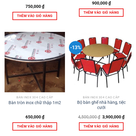
900,000
₫
750,000
₫
THÊM VÀO GIỎ HÀNG
THÊM VÀO GIỎ HÀNG
-13%
BÀN INOX 304 CAO CẤP
BÀN INOX 304 CAO CẤP
Bộ bàn ghế nhà hàng, tiệc
Bàn tròn inox chữ thập 1m2
cưới
Giá
Giá
650,000
₫
4,500,000
₫
3,900,000
₫
gốc
hiện
là:
tại
THÊM VÀO GIỎ HÀNG
THÊM VÀO GIỎ HÀNG
4,500,000 ₫.
là:
3,900,