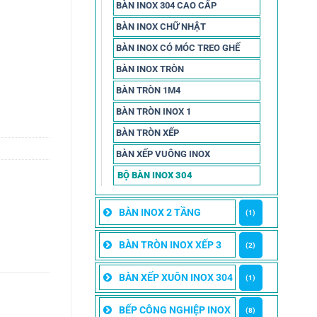
BÀN INOX 304 CAO CẤP
BÀN INOX CHỮ NHẬT
BÀN INOX CÓ MÓC TREO GHẾ
BÀN INOX TRÒN
BÀN TRÒN 1M4
BÀN TRÒN INOX 1
BÀN TRÒN XẾP
BÀN XẾP VUÔNG INOX
BỘ BÀN INOX 304
BÀN INOX 2 TẦNG
(1)
BÀN TRÒN INOX XẾP 3
(2)
BÀN XẾP XUÔN INOX 304
(1)
BẾP CÔNG NGHIỆP INOX
(8)