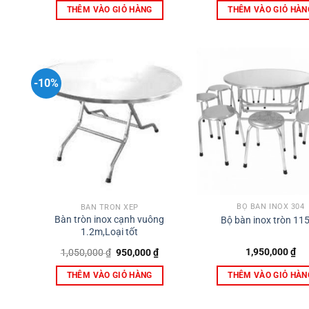
THÊM VÀO GIỎ HÀNG
THÊM VÀO GIỎ HÀN
-10%
BỘ BÀN INOX 304
BÀN TRÒN XẾP
Bàn tròn inox cạnh vuông
Bộ bàn inox tròn 11
1.2m,Loại tốt
Giá
Giá
1,950,000
₫
1,050,000
₫
950,000
₫
gốc
hiện
là:
tại
THÊM VÀO GIỎ HÀN
THÊM VÀO GIỎ HÀNG
1,050,000 ₫.
là:
950,000 ₫.