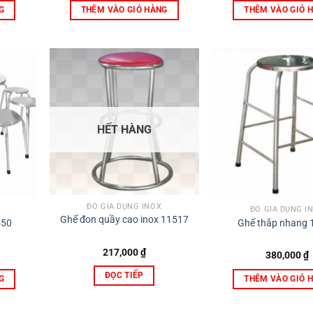
là:
G
THÊM VÀO GIỎ 
THÊM VÀO GIỎ HÀNG
1,900
HẾT HÀNG
ĐỒ GIA DỤNG INOX
ĐỒ GIA DỤNG I
Ghế đon quầy cao inox 11517
550
Ghế thắp nhang 
217,000
₫
380,000
₫
ĐỌC TIẾP
G
THÊM VÀO GIỎ 