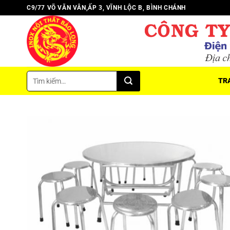
Chuyển
C9/77 VÕ VĂN VÂN,ẤP 3, VĨNH LỘC B, BÌNH CHÁNH
đến
nội
dung
Tìm
TR
kiếm: