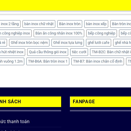
 inox 2 tầng
bàn inox chữ nhật
Bàn inox tròn
bàn inox xếp
Bàn tròn in
n công nghiệp inox
Bàn ăn công nhân inox 100%
bếp công nghiệp
bếp c
á rẻ
Ghế inox tròn bọc nệm
Ghế inox tựa lưng
ghế lưới cafe
ghế nhà 
 hút nhiệt inox
Quả cầu thông gió inox
tiệc cưới
TM-B2C: Bàn chữ nhật i
nh vuông 1.2m
TM-B6A: Bàn tròn inox 1
TM-B7: Bàn inox chân cố định
T
ÍNH SÁCH
FANPAGE
hức thanh toán