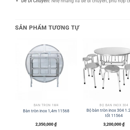
Dễ Di Chuyển:
Nhẹ nhàng và dễ di chuyển, phù hợp ch
SẢN PHẨM TƯƠNG TỰ
BÀN TRÒN 1M4
BỘ BÀN INOX 304
Bộ bàn tròn inox 304 1.
Bàn tròn inox 1,4m 11568
tốt 11564
2,350,000
₫
3,200,000
₫