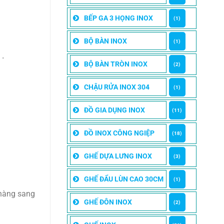
BẾP GA 3 HỌNG INOX
(1)
BỘ BÀN INOX
(1)
 .
BỘ BÀN TRÒN INOX
(2)
CHẬU RỬA INOX 304
(1)
ĐỒ GIA DỤNG INOX
(11)
ĐỒ INOX CÔNG NGIỆP
(18)
GHẾ DỰA LƯNG INOX
(3)
GHẾ ĐẨU LÙN CAO 30CM
(1)
 hàng sang
GHẾ ĐÔN INOX
(2)