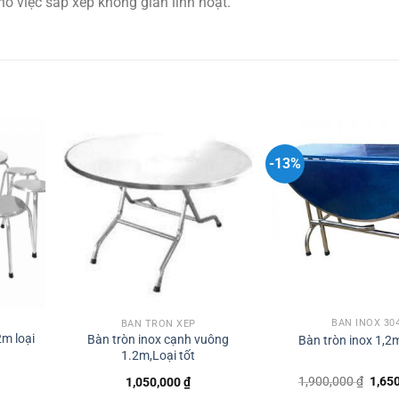
o việc sắp xếp không gian linh hoạt.
-13%
BÀN INOX 30
BÀN TRÒN XẾP
2m loại
Bàn tròn inox cạnh vuông
Bàn tròn inox 1,2
1.2m,Loại tốt
Giá
1,900,000
₫
1,65
1,050,000
₫
gốc