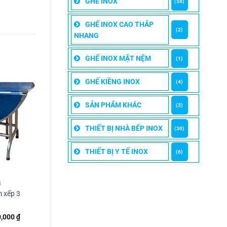
GHẾ INOX
(58)
GHẾ INOX CAO THẮP
(2)
NHANG
GHẾ INOX MẶT NỆM
(1)
GHẾ KIỀNG INOX
(4)
SẢN PHẨM KHÁC
(3)
THIẾT BỊ NHÀ BẾP INOX
(30)
THIẾT BỊ Y TẾ INOX
(6)
4
m xếp 3
Giá
0,000
₫
hiện