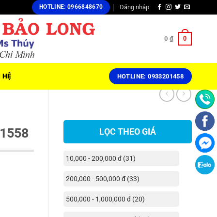
Đăng nhập
HOTLINE: 0966848670
0
0
₫
N HỆ
HOTLINE: 0933201458
11558
LỌC THEO GIÁ
10,000 - 200,000 đ (31)
200,000 - 500,000 đ (33)
500,000 - 1,000,000 đ (20)