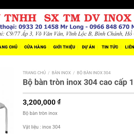
ANG CHỦ
CỬA HÀNG
GIỚI THIỆU
DỰ ÁN
TIN TỨC
LIÊ
TRANG CHỦ
/
BÀN INOX
/
BỘ BÀN INOX 304
Bộ bàn tròn inox 304 cao cấp 
3,200,000
₫
Bộ bàn tròn inox
Vật liệu : inox 304