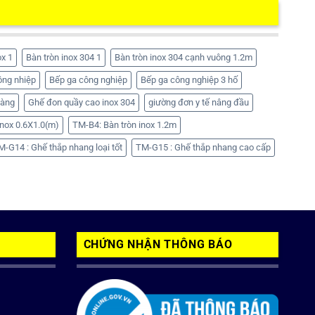
ox 1
Bàn tròn inox 304 1
Bàn tròn inox 304 cạnh vuông 1.2m
ông nhiệp
Bếp ga công nghiệp
Bếp ga công nghiệp 3 hố
hàng
Ghế đon quầy cao inox 304
giường đơn y tế nâng đầu
nox 0.6X1.0(m)
TM-B4: Bàn tròn inox 1.2m
M-G14 : Ghế thắp nhang loại tốt
TM-G15 : Ghế thắp nhang cao cấp
CHỨNG NHẬN THÔNG BÁO