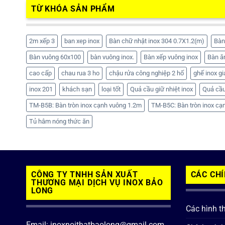
TỪ KHÓA SẢN PHẨM
2m xếp 3
ban xep inox
Bàn chữ nhật inox 304 0.7X1.2(m)
Bàn
Bàn vuông 60x100
bàn vuông inox.
Bàn xếp vuông inox
Bàn ă
cao cấp
chau rua 3 ho
chậu rửa công nghiệp 2 hố
ghế inox gi
inox 201
khách sạn
loại tốt
Quả cầu giữ nhiệt inox
Quả cầu
TM-B5B: Bàn tròn inox cạnh vuông 1.2m
TM-B5C: Bàn tròn inox cạ
Tủ hâm nóng thức ăn
CÔNG TY TNHH SẢN XUẤT
CÁC CH
THƯƠNG MẠI DỊCH VỤ INOX BẢO
LONG
Các hình t
Email: inoxnoithatbaolong@gmail.com