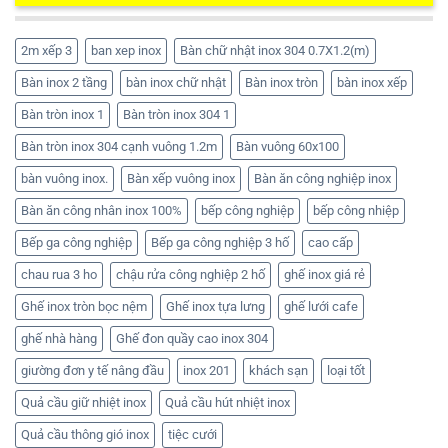
2m xếp 3
ban xep inox
Bàn chữ nhật inox 304 0.7X1.2(m)
Bàn inox 2 tầng
bàn inox chữ nhật
Bàn inox tròn
bàn inox xếp
Bàn tròn inox 1
Bàn tròn inox 304 1
Bàn tròn inox 304 cạnh vuông 1.2m
Bàn vuông 60x100
bàn vuông inox.
Bàn xếp vuông inox
Bàn ăn công nghiệp inox
Bàn ăn công nhân inox 100%
bếp công nghiệp
bếp công nhiệp
Bếp ga công nghiệp
Bếp ga công nghiệp 3 hố
cao cấp
chau rua 3 ho
chậu rửa công nghiệp 2 hố
ghế inox giá rẻ
Ghế inox tròn bọc nệm
Ghế inox tựa lưng
ghế lưới cafe
ghế nhà hàng
Ghế đon quầy cao inox 304
giường đơn y tế nâng đầu
inox 201
khách sạn
loại tốt
Quả cầu giữ nhiệt inox
Quả cầu hút nhiệt inox
Quả cầu thông gió inox
tiệc cưới