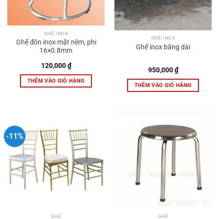
GHẾ INOX
GHẾ INOX
Ghế đôn inox mặt nệm, phi
Ghế inox băng dài
16×0.8mm
120,000
₫
950,000
₫
THÊM VÀO GIỎ HÀNG
THÊM VÀO GIỎ HÀNG
-11%
GHẾ
GHẾ