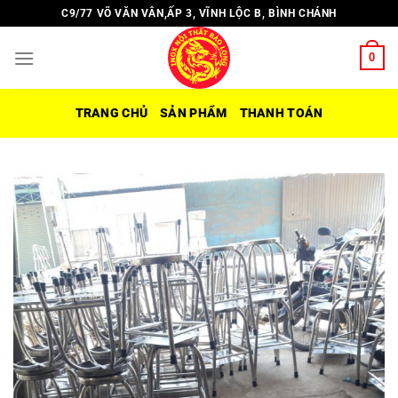
Chuyển
C9/77 VÕ VĂN VÂN,ẤP 3, VĨNH LỘC B, BÌNH CHÁNH
đến
nội
0
dung
TRANG CHỦ
SẢN PHẨM
THANH TOÁN