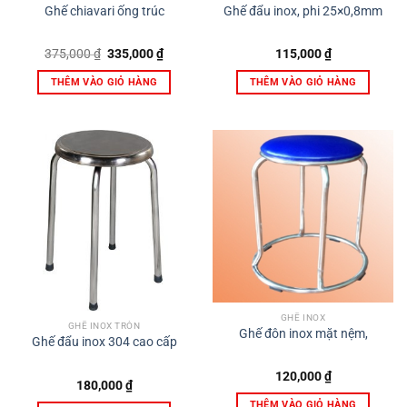
Ghế chiavari ống trúc
Ghế đẩu inox, phi 25×0,8mm
Giá
Giá
375,000
₫
335,000
₫
115,000
₫
gốc
hiện
là:
tại
THÊM VÀO GIỎ HÀNG
THÊM VÀO GIỎ HÀNG
375,000 ₫.
là:
335,000 ₫.
GHẾ INOX
GHẾ INOX TRÒN
Ghế đôn inox mặt nệm,
Ghế đẩu inox 304 cao cấp
120,000
₫
180,000
₫
THÊM VÀO GIỎ HÀNG