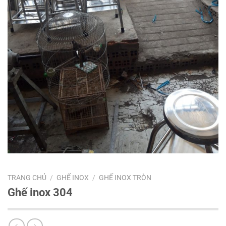
TRANG CHỦ
/
GHẾ INOX
/
GHẾ INOX TRÒN
Ghế inox 304