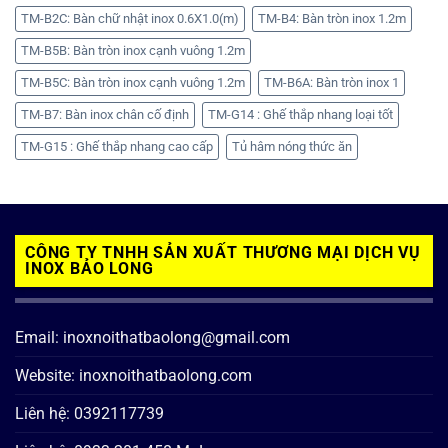
TM-B2C: Bàn chữ nhật inox 0.6X1.0(m)
TM-B4: Bàn tròn inox 1.2m
TM-B5B: Bàn tròn inox cạnh vuông 1.2m
TM-B5C: Bàn tròn inox cạnh vuông 1.2m
TM-B6A: Bàn tròn inox 1
TM-B7: Bàn inox chân cố định
TM-G14 : Ghế thắp nhang loại tốt
TM-G15 : Ghế thắp nhang cao cấp
Tủ hâm nóng thức ăn
CÔNG TY TNHH SẢN XUẤT THƯƠNG MẠI DỊCH VỤ
INOX BẢO LONG
Email: inoxnoithatbaolong@gmail.com
Website: inoxnoithatbaolong.com
Liên hệ: 0392117739