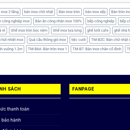
 inox 2 tầng
bàn inox chữ nhật
Bàn inox tròn
bàn inox xếp
Bàn tròn in
n công nghiệp inox
Bàn ăn công nhân inox 100%
bếp công nghiệp
bếp c
á rẻ
Ghế inox tròn bọc nệm
Ghế inox tựa lưng
ghế lưới cafe
ghế nhà 
 hút nhiệt inox
Quả cầu thông gió inox
tiệc cưới
TM-B2C: Bàn chữ nhật i
nh vuông 1.2m
TM-B6A: Bàn tròn inox 1
TM-B7: Bàn inox chân cố định
T
ÍNH SÁCH
FANPAGE
hức thanh toán
h bảo hành