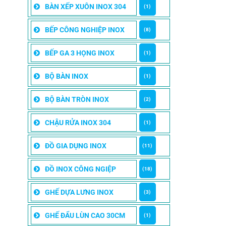
BÀN XẾP XUÔN INOX 304
(1)
BẾP CÔNG NGHIỆP INOX
(8)
BẾP GA 3 HỌNG INOX
(1)
BỘ BÀN INOX
(1)
BỘ BÀN TRÒN INOX
(2)
CHẬU RỬA INOX 304
(1)
ĐỒ GIA DỤNG INOX
(11)
ĐỒ INOX CÔNG NGIỆP
(18)
GHẾ DỰA LƯNG INOX
(3)
GHẾ ĐẨU LÙN CAO 30CM
(1)