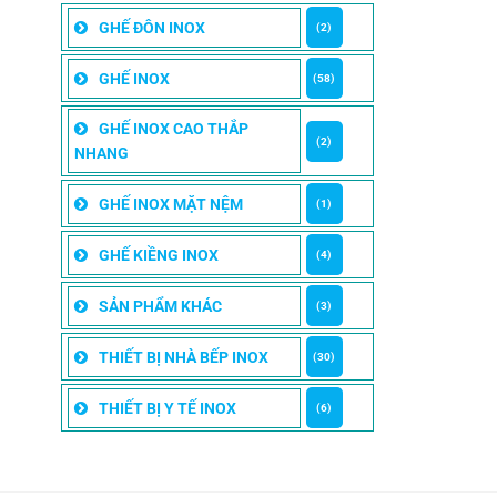
GHẾ ĐÔN INOX
(2)
GHẾ INOX
(58)
GHẾ INOX CAO THẮP
(2)
NHANG
GHẾ INOX MẶT NỆM
(1)
GHẾ KIỀNG INOX
(4)
SẢN PHẨM KHÁC
(3)
THIẾT BỊ NHÀ BẾP INOX
(30)
THIẾT BỊ Y TẾ INOX
(6)