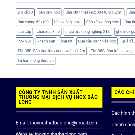
2m xếp 3
ban xep inox
Bàn chữ nhật inox 304 0.7X1.2(m)
Bàn
Bàn vuông 60x100
bàn vuông inox.
Bàn xếp vuông inox
Bàn ă
cao cấp
chau rua 3 ho
chậu rửa công nghiệp 2 hố
ghế inox gi
inox 201
khách sạn
loại tốt
Quả cầu giữ nhiệt inox
Quả cầu
TM-B5B: Bàn tròn inox cạnh vuông 1.2m
TM-B5C: Bàn tròn inox cạ
Tủ hâm nóng thức ăn
CÔNG TY TNHH SẢN XUẤT
CÁC CH
THƯƠNG MẠI DỊCH VỤ INOX BẢO
LONG
Các hình t
Email: inoxnoithatbaolong@gmail.com
Chính sác
Website: inoxnoithatbaolong.com