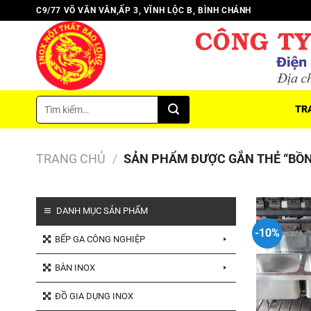
Chuyển
C9/77 VÕ VĂN VÂN,ẤP 3, VĨNH LỘC B, BÌNH CHÁNH
đến
nội
dung
Tìm
TR
kiếm:
TRANG CHỦ
/
SẢN PHẨM ĐƯỢC GẮN THẺ “BỒN
DANH MỤC SẢN PHẨM
-10%
BẾP GA CÔNG NGHIỆP
BÀN INOX
ĐỒ GIA DỤNG INOX