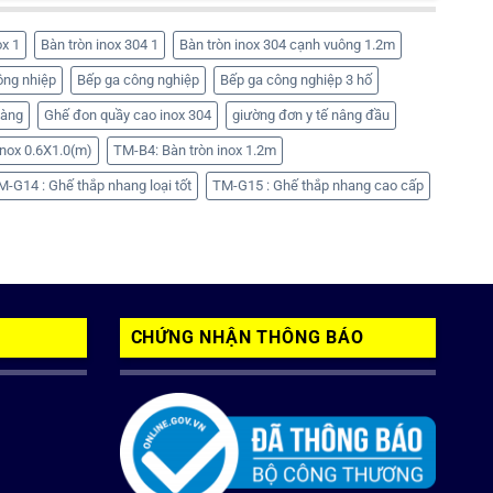
ox 1
Bàn tròn inox 304 1
Bàn tròn inox 304 cạnh vuông 1.2m
ông nhiệp
Bếp ga công nghiệp
Bếp ga công nghiệp 3 hố
hàng
Ghế đon quầy cao inox 304
giường đơn y tế nâng đầu
nox 0.6X1.0(m)
TM-B4: Bàn tròn inox 1.2m
M-G14 : Ghế thắp nhang loại tốt
TM-G15 : Ghế thắp nhang cao cấp
CHỨNG NHẬN THÔNG BÁO