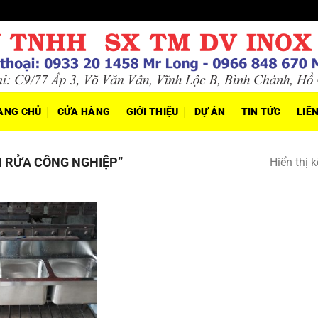
ANG CHỦ
CỬA HÀNG
GIỚI THIỆU
DỰ ÁN
TIN TỨC
LIÊ
 RỬA CÔNG NGHIỆP”
Hiển thị 