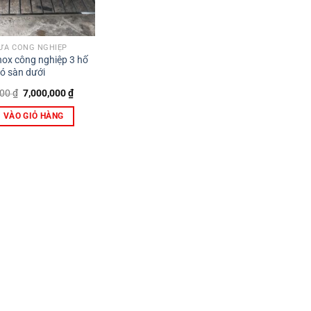
ỬA CÔNG NGHIỆP
nox công nghiệp 3 hố
ó sàn dưới
Giá
Giá
000
₫
7,000,000
₫
gốc
hiện
là:
tại
 VÀO GIỎ HÀNG
7,800,000 ₫.
là:
7,000,000 ₫.