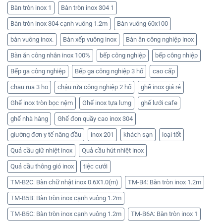
Bàn tròn inox 1
Bàn tròn inox 304 1
Bàn tròn inox 304 cạnh vuông 1.2m
Bàn vuông 60x100
bàn vuông inox.
Bàn xếp vuông inox
Bàn ăn công nghiệp inox
Bàn ăn công nhân inox 100%
bếp công nghiệp
bếp công nhiệp
Bếp ga công nghiệp
Bếp ga công nghiệp 3 hố
cao cấp
chau rua 3 ho
chậu rửa công nghiệp 2 hố
ghế inox giá rẻ
Ghế inox tròn bọc nệm
Ghế inox tựa lưng
ghế lưới cafe
ghế nhà hàng
Ghế đon quầy cao inox 304
giường đơn y tế nâng đầu
inox 201
khách sạn
loại tốt
Quả cầu giữ nhiệt inox
Quả cầu hút nhiệt inox
Quả cầu thông gió inox
tiệc cưới
TM-B2C: Bàn chữ nhật inox 0.6X1.0(m)
TM-B4: Bàn tròn inox 1.2m
TM-B5B: Bàn tròn inox cạnh vuông 1.2m
TM-B5C: Bàn tròn inox cạnh vuông 1.2m
TM-B6A: Bàn tròn inox 1