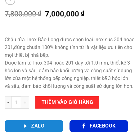
Giá
Giá
7,800,000
₫
7,000,000
₫
gốc
hiện
là:
tại
7,800,000 ₫.
là:
Chậu rửa. Inox Bảo Long được chọn loại Inox sus 304 hoặc
7,000,000 ₫.
201,đúng chuẩn 100% không tính từ là vật liệu ưu tiên cho
mọi thiết bị nhà bếp.
Được làm từ Inox 304 hoặc 201 dày tới 1.0 mm, thiết kế 3
hộc lớn và sâu, đảm bảo khối lượng và công suất sử dụng
lớn của một hệ thống bếp công nghiệp, thiết kế 3 hộc lớn
và sâu, đảm bảo khối lượng và công suất sử dụng lớn hơn.
Số lượng
THÊM VÀO GIỎ HÀNG
ZALO
FACEBOOK