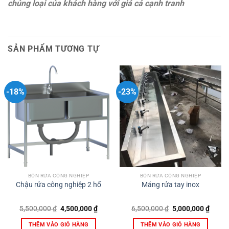
chủng loại của khách hàng với giá cả cạnh tranh
SẢN PHẨM TƯƠNG TỰ
-18%
-23%
BỒN RỬA CÔNG NGHIỆP
BỒN RỬA CÔNG NGHIỆP
Chậu rửa công nghiệp 2 hố
Máng rửa tay inox
Giá
Giá
Giá
Giá
5,500,000
₫
4,500,000
₫
6,500,000
₫
5,000,000
₫
gốc
hiện
gốc
hiện
là:
tại
là:
tại
THÊM VÀO GIỎ HÀNG
THÊM VÀO GIỎ HÀNG
5,500,000 ₫.
là:
6,500,000 ₫.
là: