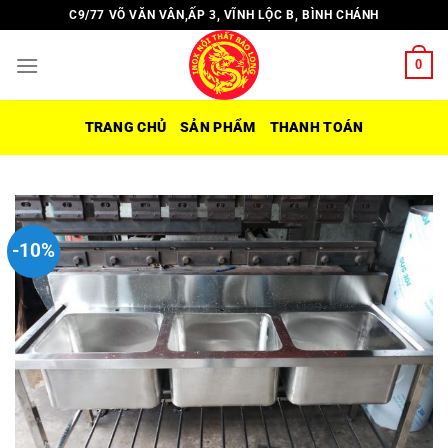
Chuyển
C9/77 VÕ VĂN VÂN,ẤP 3, VĨNH LỘC B, BÌNH CHÁNH
đến
nội
0
dung
TRANG CHỦ
SẢN PHẨM
THANH TOÁN
-10%