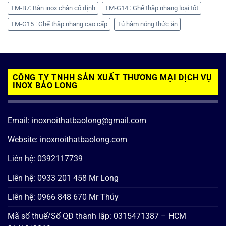
TM-B7: Bàn inox chân cố định
TM-G14 : Ghế thắp nhang loại tốt
TM-G15 : Ghế thắp nhang cao cấp
Tủ hâm nóng thức ăn
CÔNG TY TNHH SẢN XUẤT THƯƠNG MẠI DỊCH VỤ
INOX BẢO LONG
Email: inoxnoithatbaolong@gmail.com
Website: inoxnoithatbaolong.com
Liên hệ: 0392117739
Liên hệ: 0933 201 458 Mr Long
Liên hệ: 0966 848 670 Mr Thúy
Mã số thuế/Số QĐ thành lập: 0315471387 – HCM