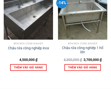
-14%
BỒN RỬA CÔNG NGHIỆP
BỒN RỬA CÔNG NGHIỆP
Chậu rửa công nghiệp 1 hố
Chậu rửa công nghiệp inox
lớn
Giá
Giá
4,500,000
₫
4,300,000
₫
3,700,000
₫
gốc
hiện
là:
tại
THÊM VÀO GIỎ HÀNG
THÊM VÀO GIỎ HÀNG
4,300,000 ₫.
là:
3,700,