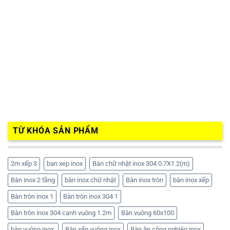
TỪ KHÓA SẢN PHẨM
2m xếp 3
ban xep inox
Bàn chữ nhật inox 304 0.7X1.2(m)
Bàn inox 2 tầng
bàn inox chữ nhật
Bàn inox tròn
bàn inox xếp
Bàn tròn inox 1
Bàn tròn inox 304 1
Bàn tròn inox 304 cạnh vuông 1.2m
Bàn vuông 60x100
bàn vuông inox.
Bàn xếp vuông inox
Bàn ăn công nghiệp inox