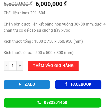
Giá
Giá
6,500,000
₫
6,000,000
₫
gốc
hiện
Chất liệu : inox 201, 304
là:
tại
6,500,000 ₫.
là:
Chân bồn được liên kết bằng hộp vuông 38×38 mm, dưới 4
6,000,000 ₫.
chân trụ có đế cao su chống trầy xước
Kích thước tổng : 1800 x 750 x 850/950 (mm)
Kích thước ô rửa : 500 x 500 x 300 (mm)
Số lượng
THÊM VÀO GIỎ HÀNG
ZALO
FACEBOOK
0933201458