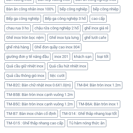
Bàn ăn công nhân inox 100%
bếp công nghiệp
bếp công nhiệp
Bếp ga công nghiệp
Bếp ga công nghiệp 3 hố
cao cấp
chau rua 3 ho
chậu rửa công nghiệp 2 hố
ghế inox giá rẻ
Ghế inox tròn bọc nệm
Ghế inox tựa lưng
ghế lưới cafe
ghế nhà hàng
Ghế đon quầy cao inox 304
giường đơn y tế nâng đầu
inox 201
khách sạn
loại tốt
Quả cầu giữ nhiệt inox
Quả cầu hút nhiệt inox
Quả cầu thông gió inox
tiệc cưới
TM-B2C: Bàn chữ nhật inox 0.6X1.0(m)
TM-B4: Bàn tròn inox 1.2m
TM-B5B: Bàn tròn inox cạnh vuông 1.2m
TM-B5C: Bàn tròn inox cạnh vuông 1.2m
TM-B6A: Bàn tròn inox 1
TM-B7: Bàn inox chân cố định
TM-G14 : Ghế thắp nhang loại tốt
TM-G15 : Ghế thắp nhang cao cấp
Tủ hâm nóng thức ăn