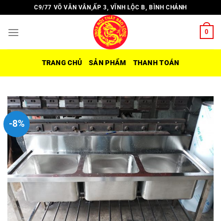
Chuyển
C9/77 VÕ VĂN VÂN,ẤP 3, VĨNH LỘC B, BÌNH CHÁNH
đến
nội
0
dung
TRANG CHỦ
SẢN PHẨM
THANH TOÁN
-8%