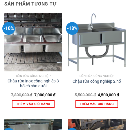
SẢN PHẨM TƯƠNG TỰ
-10%
-18%
BỒN RỬA CÔNG NGHIỆP
BỒN RỬA CÔNG NGHIỆP
Chậu rửa inox công nghiệp 3
Chậu rửa công nghiệp 2 hố
hố có sàn dưới
Giá
Giá
Giá
Giá
7,800,000
₫
7,000,000
₫
5,500,000
₫
4,500,000
₫
gốc
hiện
gốc
hiện
là:
tại
là:
tại
THÊM VÀO GIỎ HÀNG
THÊM VÀO GIỎ HÀNG
7,800,000 ₫.
là:
5,500,000 ₫.
là:
7,000,000 ₫.
4,500,