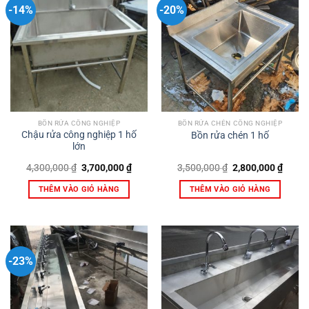
-14%
-20%
BỒN RỬA CÔNG NGHIỆP
BỒN RỬA CHÉN CÔNG NGHIỆP
Chậu rửa công nghiệp 1 hố
Bồn rửa chén 1 hố
lớn
Giá
Giá
Giá
Giá
4,300,000
₫
3,700,000
₫
3,500,000
₫
2,800,000
₫
gốc
hiện
gốc
hiện
là:
tại
là:
tại
THÊM VÀO GIỎ HÀNG
THÊM VÀO GIỎ HÀNG
4,300,000 ₫.
là:
3,500,000 ₫.
là:
3,700,000 ₫.
2,800,
-23%