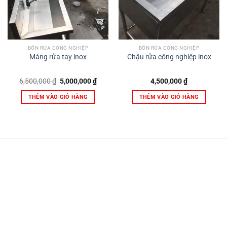
BỒN RỬA CÔNG NGHIỆP
BỒN RỬA CÔNG NGHIỆP
Máng rửa tay inox
Chậu rửa công nghiệp inox
Giá
Giá
6,500,000
₫
5,000,000
₫
4,500,000
₫
gốc
hiện
là:
tại
THÊM VÀO GIỎ HÀNG
THÊM VÀO GIỎ HÀNG
6,500,000 ₫.
là:
5,000,000 ₫.