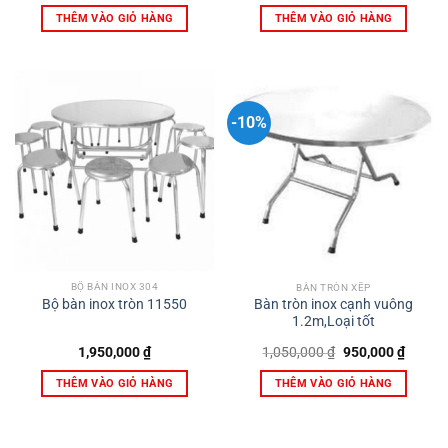
THÊM VÀO GIỎ HÀNG
THÊM VÀO GIỎ HÀNG
-10%
BỘ BÀN INOX 304
BÀN TRÒN XẾP
Bộ bàn inox tròn 11550
Bàn tròn inox cạnh vuông
1.2m,Loại tốt
Giá
Giá
1,950,000
₫
1,050,000
₫
950,000
₫
gốc
hiện
là:
tại
THÊM VÀO GIỎ HÀNG
THÊM VÀO GIỎ HÀNG
1,050,000 ₫.
là:
950,00