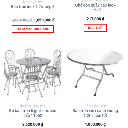
ĐỒ GIA DỤNG INOX
BÀN INOX 304
Ghế đon quầy cao inox
Bàn tròn inox 1,2m xếp 3
11517
217,000
₫
Giá
Giá
1,900,000
₫
1,650,000
₫
gốc
hiện
là:
tại
ĐỌC TIẾP
THÊM VÀO GIỎ HÀNG
1,900,000 ₫.
là:
1,650,000 ₫.
BỘ BÀN INOX 304
BÀN TRÒN XẾP
Bộ bàn tròn 6 ghế inox cao
Bàn tròn inox cạnh vuông
cấp 11552
1.2m,Loại tốt
3,620,000
₫
1,050,000
₫