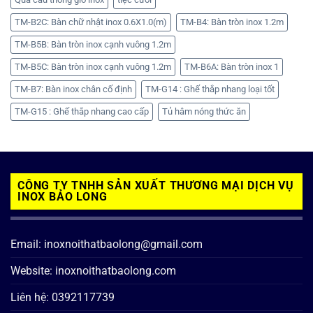
TM-B2C: Bàn chữ nhật inox 0.6X1.0(m)
TM-B4: Bàn tròn inox 1.2m
TM-B5B: Bàn tròn inox cạnh vuông 1.2m
TM-B5C: Bàn tròn inox cạnh vuông 1.2m
TM-B6A: Bàn tròn inox 1
TM-B7: Bàn inox chân cố định
TM-G14 : Ghế thắp nhang loại tốt
TM-G15 : Ghế thắp nhang cao cấp
Tủ hâm nóng thức ăn
CÔNG TY TNHH SẢN XUẤT THƯƠNG MẠI DỊCH VỤ
INOX BẢO LONG
Email: inoxnoithatbaolong@gmail.com
Website: inoxnoithatbaolong.com
Liên hệ: 0392117739