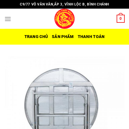
Chuyển
C9/77 VÕ VĂN VÂN,ẤP 3, VĨNH LỘC B, BÌNH CHÁNH
đến
nội
0
dung
TRANG CHỦ
SẢN PHẨM
THANH TOÁN