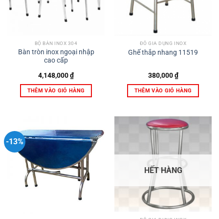
BỘ BÀN INOX 304
ĐỒ GIA DỤNG INOX
Bàn tròn inox ngoại nhập
Ghế thắp nhang 11519
cao cấp
4,148,000
₫
380,000
₫
THÊM VÀO GIỎ HÀNG
THÊM VÀO GIỎ HÀNG
-13%
HẾT HÀNG