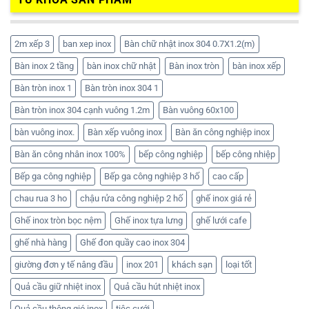
2m xếp 3
ban xep inox
Bàn chữ nhật inox 304 0.7X1.2(m)
Bàn inox 2 tầng
bàn inox chữ nhật
Bàn inox tròn
bàn inox xếp
Bàn tròn inox 1
Bàn tròn inox 304 1
Bàn tròn inox 304 cạnh vuông 1.2m
Bàn vuông 60x100
bàn vuông inox.
Bàn xếp vuông inox
Bàn ăn công nghiệp inox
Bàn ăn công nhân inox 100%
bếp công nghiệp
bếp công nhiệp
Bếp ga công nghiệp
Bếp ga công nghiệp 3 hố
cao cấp
chau rua 3 ho
chậu rửa công nghiệp 2 hố
ghế inox giá rẻ
Ghế inox tròn bọc nệm
Ghế inox tựa lưng
ghế lưới cafe
ghế nhà hàng
Ghế đon quầy cao inox 304
giường đơn y tế nâng đầu
inox 201
khách sạn
loại tốt
Quả cầu giữ nhiệt inox
Quả cầu hút nhiệt inox
Quả cầu thông gió inox
tiệc cưới